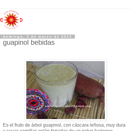
domingo, 3 de marzo de 2013
guapinol bebidas
Es el fruto de árbol guapinol, con cáscara leñosa, muy dura
y cuyas semillas están forradas de un polvo harinoso