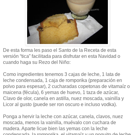
De esta forma les paso el Santo de la Receta de esta
versión “tica” facilitada para disfrutar en esta Navidad o
cuando haga su Rezo del Niño:
Como ingredientes tenemos 3 cajas de leche, 1 lata de
leche condensada, 1 caja de romporika (preparación en
polvo para espesar), 2 cucharadas copetonas de vitamaíz o
maicena (fécula), 6 yemas de huevo, 1 taza de azúcar,
Clavo de olor, canela en astilla, nuez moscada, vainilla y
Licor al gusto (puede ser ron oscuro e incluso vodka).
Ponga a hervir la leche con azúcar, canela, clavos, nuez
moscada, menos la vainilla, muévalo con cuchara de
madera. Aparte licue bien las yemas con la leche
condensada, la romporika, el vitamaíz y un poquito de leche