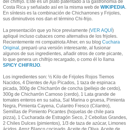
del chifrijo. Este es un plato patentado a la gastronomía de
Costa Rica y señalado así en la misma web de
WIKIPEDIA
.
En síntesis es la combinación de Chicharrones y Frijoles,
sus diminutivos nos dan el término Chi-frijo.
La presentación que yo hice previamente (
VER AQUÍ
)
apliqué incluso cubaces como alternativa de los frijoles.
Recientemente mi compatriota Afner, en su blog
Cuchara
Original
, preparó una versión interesante, al fusionar
algunos de sus ingredientes, añadir otros de corte picante,
lo que genera un chifrijo recargado, o como él lo llama
SPICY CHIFRIJO
.
Los ingredientes son: ½ Kilo de Frijoles Rojos Tiernos
Nacidos, 4 Dientes de Ajo Picados, 1 taza de espinaca
picada, 300g de Chicharrón de concha (pellejo de cerdo),
300g de Chicharrón Carnoso (cerdo), 1 Lata grande de
tomates enteros en su salsa, Sal Marina o gruesa, Pimienta
Negra, Pimienta Cayena, Culantro Fresco (Cilantro),
Semillas de Pimiento Picantes (hojuelas de chile para
pizza), 1 Cucharada de Estragón Seco, 2 Cebollas Grandes,
2 Chiles Dulces (pimientos), 1/3 de taza de azúcar, Limones
ácidos, Arroz Blanco cocinado, Aceite de Oliva, Aceite de