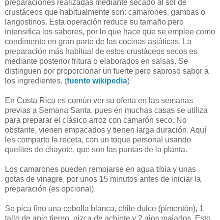
preparaciones realizadas mediante secado al sol de
crustáceos que habitualmente son: camarones, gambas o
langostinos. Esta operación reduce su tamaño pero
intensifica los sabores, por lo que hace que se emplee como
condimento en gran parte de las cocinas asiáticas. La
preparación más habitual de estos crustáceos secos es
mediante posterior fritura o elaborados en salsas. Se
distinguen por proporcionar un fuerte pero sabroso sabor a
los ingredientes. (
fuente wikipedia
)
En Costa Rica es común ver su oferta en las semanas
previas a Semana Santa, pues en muchas casas se utiliza
para preparar el clásico arroz con camarón seco. No
obstante, vienen empacados y tienen larga duración. Aquí
les comparto la receta, con un toque personal usando
quelites de chayote, que son las puntas de la planta.
Los camarones pueden remojarse en agua tibia y unas
gotas de vinagre, por unos 15 minutos antes de iniciar la
preparación (es opcional).
Se pica fino una cebolla blanca, chile dulce (pimentón), 1
tallo de apio tierno, pizca de achiote y 2 ajos majados. Esto