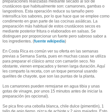
preparaciones realizadas mediante secado al sol de
crustáceos que habitualmente son: camarones, gambas o
langostinos. Esta operación reduce su tamaño pero
intensifica los sabores, por lo que hace que se emplee como
condimento en gran parte de las cocinas asiáticas. La
preparación más habitual de estos crustáceos secos es
mediante posterior fritura o elaborados en salsas. Se
distinguen por proporcionar un fuerte pero sabroso sabor a
los ingredientes. (
fuente wikipedia
)
En Costa Rica es común ver su oferta en las semanas
previas a Semana Santa, pues en muchas casas se utiliza
para preparar el clásico arroz con camarón seco. No
obstante, vienen empacados y tienen larga duración. Aquí
les comparto la receta, con un toque personal usando
quelites de chayote, que son las puntas de la planta.
Los camarones pueden remojarse en agua tibia y unas
gotas de vinagre, por unos 15 minutos antes de iniciar la
preparación (es opcional).
Se pica fino una cebolla blanca, chile dulce (pimentón), 1
tallo de apio tierno, pizca de achiote y 2 ajos majados. Esto