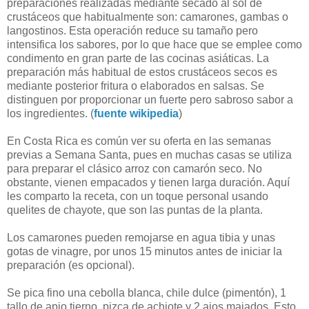
preparaciones realizadas mediante secado al sol de
crustáceos que habitualmente son: camarones, gambas o
langostinos. Esta operación reduce su tamaño pero
intensifica los sabores, por lo que hace que se emplee como
condimento en gran parte de las cocinas asiáticas. La
preparación más habitual de estos crustáceos secos es
mediante posterior fritura o elaborados en salsas. Se
distinguen por proporcionar un fuerte pero sabroso sabor a
los ingredientes. (
fuente wikipedia
)
En Costa Rica es común ver su oferta en las semanas
previas a Semana Santa, pues en muchas casas se utiliza
para preparar el clásico arroz con camarón seco. No
obstante, vienen empacados y tienen larga duración. Aquí
les comparto la receta, con un toque personal usando
quelites de chayote, que son las puntas de la planta.
Los camarones pueden remojarse en agua tibia y unas
gotas de vinagre, por unos 15 minutos antes de iniciar la
preparación (es opcional).
Se pica fino una cebolla blanca, chile dulce (pimentón), 1
tallo de apio tierno, pizca de achiote y 2 ajos majados. Esto