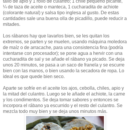
tallo de apio y 1 rollo de culantro; 1 chile pequeño picante,
¼ de taza de aceite o manteca, 1 cucharadita de achiote
(colorante natural) y salsa tipo inglesa al gusto. De estas
cantidades sale una buena olla de picadillo, puede reducir a
mitades.
Los rábanos hay que lavarlos bien, se les quitan los
extremos, se parten y se muelen, usando máquina moledora
de maíz o de arracache, para una consistencia fina (podría
intentarse con procesador); se pone agua a hervir con una
cucharadita de sal y se añade el rábano ya picado. Se deja
unos 20 minutos, se pasa a un saco de franela y se escurre
bien con las manos, o bien usando la secadora de ropa. Lo
ideal es que quede bien seco.
Aparte se sofríe en el aceite los ajos, cebolla, chiles, apio y
la mitad del culantro. Luego se le añade el achiote, la carne
y los condimentos. Se deja tomar sabores y entonces se
incorpora el rábano ya escurrido y el resto del culantro. Se
mezcla todo muy bien y se deja unos minutos más.