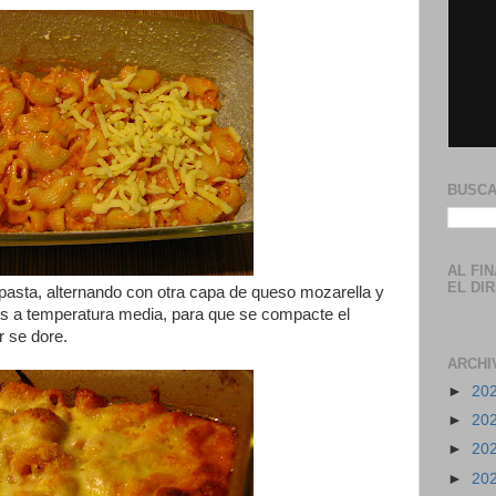
BUSCA
AL FI
EL DI
pasta, alternando con otra capa de queso mozarella y
tos a temperatura media, para que se compacte el
r se dore.
ARCHI
►
20
►
20
►
20
►
20