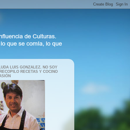
LUDA LUIS GONZALEZ. NO SOY
 RECOPILO RECETAS Y COCINO
ASIÓN