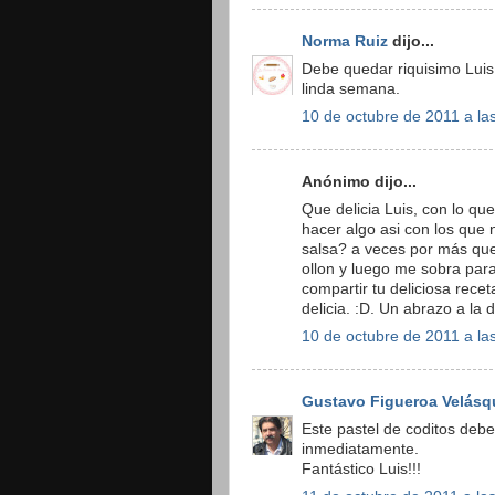
Norma Ruiz
dijo...
Debe quedar riquisimo Luis,
linda semana.
10 de octubre de 2011 a la
Anónimo dijo...
Que delicia Luis, con lo q
hacer algo asi con los que 
salsa? a veces por más que
ollon y luego me sobra para 
compartir tu deliciosa rece
delicia. :D. Un abrazo a la d
10 de octubre de 2011 a la
Gustavo Figueroa Velásq
Este pastel de coditos debe
inmediatamente.
Fantástico Luis!!!