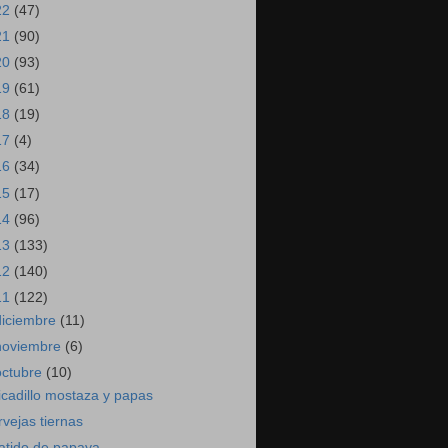
22
(47)
21
(90)
20
(93)
19
(61)
18
(19)
17
(4)
16
(34)
15
(17)
14
(96)
13
(133)
12
(140)
11
(122)
diciembre
(11)
noviembre
(6)
octubre
(10)
icadillo mostaza y papas
rvejas tiernas
atido de papaya