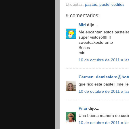
Etiquetas:
pastas
,
pastel coditos
9 comentarios:
Miri
dijo...
Me encantan estos pasteles,
super vistoso!!!!!!!
sweetcakestoronto
Besos
miri
10 de octubre de 2011 a la
Carmen. demisalero@hot
que rico este pastel!!!me lle
10 de octubre de 2011 a la
Pilar
dijo...
Una buena manera de cocin
10 de octubre de 2011 a la