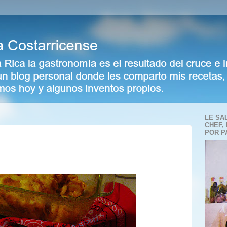
LE SA
CHEF,
POR P