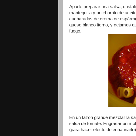
Aparte preparar una salsa, crista
mantequilla y un chorrito de aceit
cucharadas de crema de espárrago
queso blanco tierno, y dejamos que
fuego.
En un tazón grande mezclar la sa
salsa de tomate. Engrasar un mo
(para hacer efecto de enharinarlo)