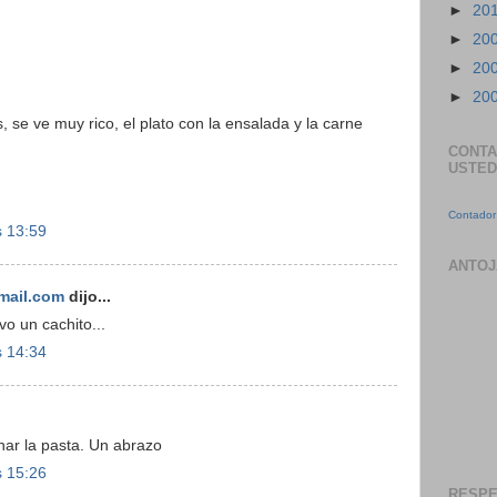
►
20
►
20
►
20
►
20
 se ve muy rico, el plato con la ensalada y la carne
CONTA
USTED
Contador 
s 13:59
ANTOJ
mail.com
dijo...
vo un cachito...
s 14:34
ar la pasta. Un abrazo
s 15:26
RESPE