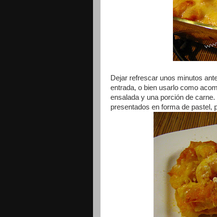
Dejar refrescar unos minutos ante
entrada, o bien usarlo como aco
ensalada y una porción de carne.
presentados en forma de pastel, 