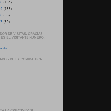
10
(134)
09
(133)
08
(96)
07
(39)
DOR DE VISITAS. GRACIAS,
 ES EL VISITANTE NÚMERO:
gratis
ADOS DE LA COMIDA TICA
TA LA CREATIVIDAD!