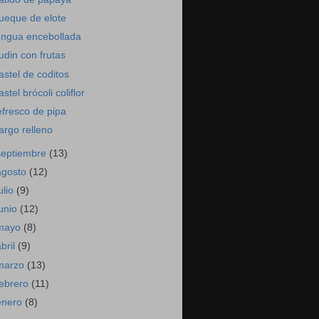
ueque de elote
engua encebollada
udin con frutas
astel de coditos
astel brócoli coliflor
efresco de pipa
argo relleno
septiembre
(13)
agosto
(12)
ulio
(9)
junio
(12)
mayo
(8)
abril
(9)
marzo
(13)
febrero
(11)
enero
(8)