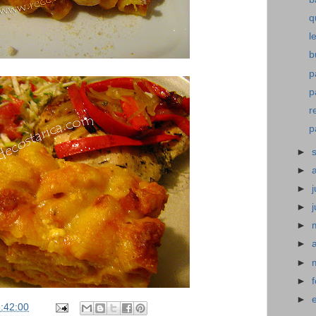
q
l
b
p
p
r
p
►
►
►
j
►
►
►
►
►
►
:42:00