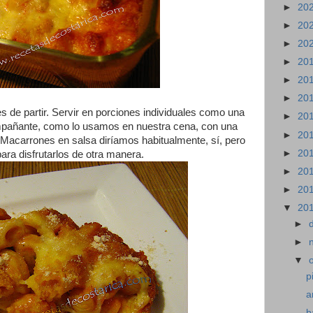
►
20
►
20
►
20
►
20
►
20
►
20
s de partir. Servir en porciones individuales como una
►
20
mpañante, como lo usamos en nuestra cena, con una
►
20
 Macarrones en salsa diríamos habitualmente, sí, pero
►
20
para disfrutarlos de otra manera.
►
20
►
20
▼
20
►
►
▼
p
a
b