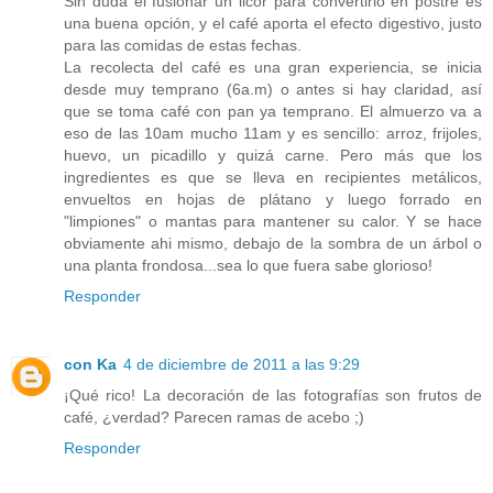
Sin duda el fusionar un licor para convertirlo en postre es
una buena opción, y el café aporta el efecto digestivo, justo
para las comidas de estas fechas.
La recolecta del café es una gran experiencia, se inicia
desde muy temprano (6a.m) o antes si hay claridad, así
que se toma café con pan ya temprano. El almuerzo va a
eso de las 10am mucho 11am y es sencillo: arroz, frijoles,
huevo, un picadillo y quizá carne. Pero más que los
ingredientes es que se lleva en recipientes metálicos,
envueltos en hojas de plátano y luego forrado en
"limpiones" o mantas para mantener su calor. Y se hace
obviamente ahi mismo, debajo de la sombra de un árbol o
una planta frondosa...sea lo que fuera sabe glorioso!
Responder
con Ka
4 de diciembre de 2011 a las 9:29
¡Qué rico! La decoración de las fotografías son frutos de
café, ¿verdad? Parecen ramas de acebo ;)
Responder