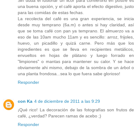
Sin duda el fusionar un licor para convertirlo en postre es
una buena opción, y el café aporta el efecto digestivo, justo
para las comidas de estas fechas.
La recolecta del café es una gran experiencia, se inicia
desde muy temprano (6a.m) o antes si hay claridad, así
que se toma café con pan ya temprano. El almuerzo va a
eso de las 10am mucho 11am y es sencillo: arroz, frijoles,
huevo, un picadillo y quizá carne. Pero más que los
ingredientes es que se lleva en recipientes metálicos,
envueltos en hojas de plátano y luego forrado en
"limpiones" o mantas para mantener su calor. Y se hace
obviamente ahi mismo, debajo de la sombra de un árbol o
una planta frondosa...sea lo que fuera sabe glorioso!
Responder
con Ka
4 de diciembre de 2011 a las 9:29
¡Qué rico! La decoración de las fotografías son frutos de
café, ¿verdad? Parecen ramas de acebo ;)
Responder