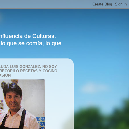
LUDA LUIS GONZALEZ. NO SOY
 RECOPILO RECETAS Y COCINO
ASIÓN