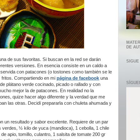
MATER
DE AU
una de sus favoritas. Si buscan en la red se darán
SIGUE
ferentes versiones. En esencia consiste en un caldo a
y servida con patacones (o tostones como también se le
 fritos. Compartiendo en mi
página de facebook
una
SÍGUE
de plátano verde cocinado, picado o rallado y con
ucho mejor la de patacones. En realidad no la
ones, quize hacer algo diferente y la verdad que me
n las otras. Decidí prepararla con chuleta ahumada y
n un resultado y sabor excelente. Requiere de un par
verdes, ½ kilo de yuca (mandioca), 1 cebolla, 1 chile
de apio, tomillo, culantro, 1 salsita de tomate 200 gr