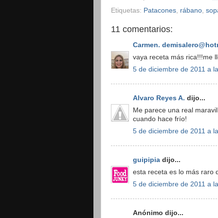
Etiquetas:
Patacones
,
rábano
,
sop
11 comentarios:
Carmen. demisalero@hot
vaya receta más rica!!!me ll
5 de diciembre de 2011 a l
Alvaro Reyes A.
dijo...
Me parece una real maravil
cuando hace frío!
5 de diciembre de 2011 a l
guipipia
dijo...
esta receta es lo más raro q
5 de diciembre de 2011 a l
Anónimo dijo...