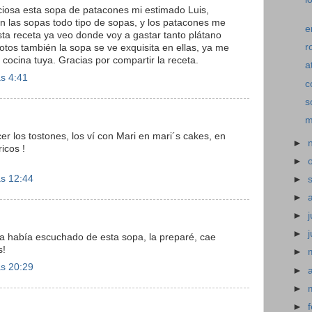
iciosa esta sopa de patacones mi estimado Luis,
 las sopas todo tipo de sopas, y los patacones me
e
ta receta ya veo donde voy a gastar tanto plátano
r
otos también la sopa se ve exquisita en ellas, ya me
 cocina tuya. Gracias por compartir la receta.
a
as 4:41
c
s
m
 los tostones, los ví con Mari en mari´s cakes, en
►
icos !
►
as 12:44
►
►
►
j
►
ca había escuchado de esta sopa, la preparé, cae
s!
►
as 20:29
►
►
►