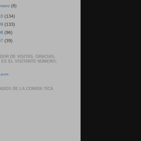
enero
(8)
10
(134)
09
(133)
08
(96)
07
(39)
DOR DE VISITAS. GRACIAS,
 ES EL VISITANTE NÚMERO:
gratis
ADOS DE LA COMIDA TICA