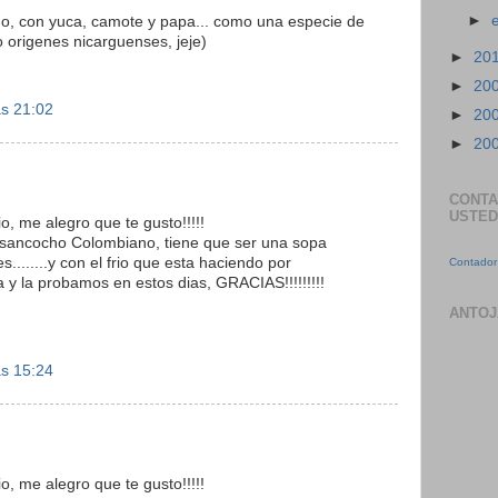
►
o, con yuca, camote y papa... como una especie de
 origenes nicarguenses, jeje)
►
20
►
20
as 21:02
►
20
►
20
CONTA
USTED
o, me alegro que te gusto!!!!!
 sancocho Colombiano, tiene que ser una sopa
........y con el frio que esta haciendo por
Contador 
eta y la probamos en estos dias, GRACIAS!!!!!!!!!
ANTOJ
as 15:24
o, me alegro que te gusto!!!!!