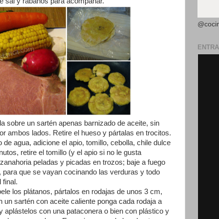
de sal y rábanos para acompañar.
@coci
ENTRA
a sobre un sartén apenas barnizado de aceite, sin
r ambos lados. Retire el hueso y pártalas en trocitos.
 de agua, adicione el apio, tomillo, cebolla, chile dulce
utos, retire el tomillo (y el apio si no le gusta
zanahoria peladas y picadas en trozos; baje a fuego
e, para que se vayan cocinando las verduras y todo
final.
ele los plátanos, pártalos en rodajas de unos 3 cm,
 un sartén con aceite caliente ponga cada rodaja a
y aplástelos con una pataconera o bien con plástico y