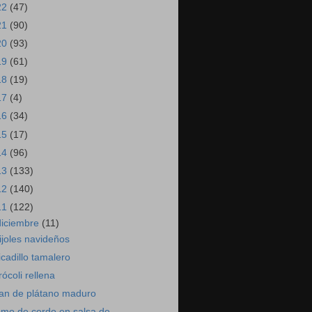
22
(47)
21
(90)
20
(93)
19
(61)
18
(19)
17
(4)
16
(34)
15
(17)
14
(96)
13
(133)
12
(140)
11
(122)
diciembre
(11)
rijoles navideños
icadillo tamalero
rócoli rellena
an de plátano maduro
omo de cerdo en salsa de