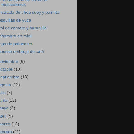
melocotones
nsalada de chop suey y palmito
osquillas de yuca
tol de camote y naranjilla
ohombro en miel
opa de patacones
ousse embrujo de café
noviembre
(6)
octubre
(10)
septiembre
(13)
agosto
(12)
ulio
(9)
junio
(12)
mayo
(8)
abril
(9)
marzo
(13)
febrero
(11)