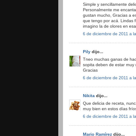
Simple y sencillamente del
Personalmente me encantan
gustan mucho, Gracias a es
que tengo por acá. Lindas f
imagino la de olores en esa
6 de diciembre de 2011 a l
Pily
dijo...
Tneo muchas ganas de hacer
sopita deben de estar muy r
Gracias
6 de diciembre de 2011 a l
Nikita
dijo...
Que delicia de receta, nun
muy bien en estos días frío
6 de diciembre de 2011 a l
Mario Ramírez
dijo...