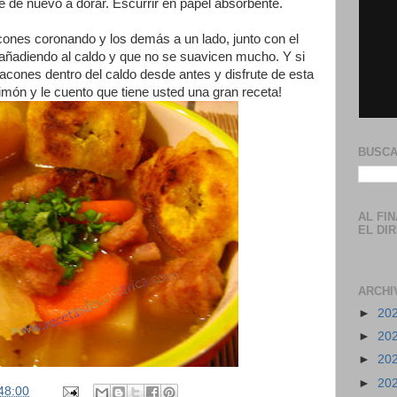
te de nuevo a dorar. Escurrir en papel absorbente.
cones coronando y los demás a un lado, junto con el
r añadiendo al caldo y que no se suavicen mucho. Y si
tacones dentro del caldo desde antes y disfrute de esta
limón y le cuento que tiene usted una gran receta!
BUSCA
AL FI
EL DI
ARCHI
►
20
►
20
►
20
►
20
48:00