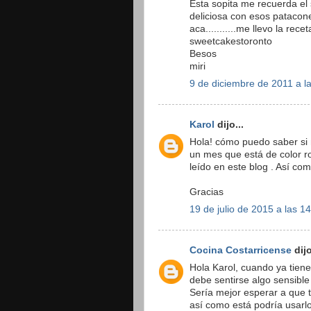
Esta sopita me recuerda el
deliciosa con esos patacones
aca...........me llevo la rec
sweetcakestoronto
Besos
miri
9 de diciembre de 2011 a l
Karol
dijo...
Hola! cómo puedo saber si
un mes que está de color ro
leído en este blog . Así co
Gracias
19 de julio de 2015 a las 1
Cocina Costarricense
dijo
Hola Karol, cuando ya tiene
debe sentirse algo sensibl
Sería mejor esperar a que 
así como está podría usarl