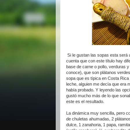
Si le gustan las sopas esta será 
cuenta que con este título hay di
base de carne o pollo, verduras 
conoce), que son plátanos verdes
sopa que es típica en Costa Rica 
leche, alguien me decía que era m
había probado. Y leyendo las opci
gustó mucho más de lo que sonaba
este es el resultado.
La dinámica muy sencilla, pero co
de chuletas ahumadas, 2 plátanos 
dulce, 1 zanahoria, 1 papa, ramita 