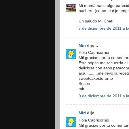
Mi mamá hace algo parecid
puchero (como te dije tengo
Un saludo Mi Chef!
7 de diciembre de 2011 a l
Miri
dijo...
Hola Capricornio
Mil gracias por tu comentari
Esta sopita me recuerda el
deliciosa con esos patacones
aca...........me llevo la rec
sweetcakestoronto
Besos
miri
9 de diciembre de 2011 a l
Miri
dijo...
Hola Capricornio
Mil gracias por tu comentari