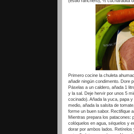
(estilo ranchero), ½ cucharadita 
Primero cocine la chuleta ahumad
añadir ningún condimento. Dore po
Páselas a un caldero, añada 1 litro
y la sal. Deje hervir por unos 5 min
cocinado). Añada la yuca, papa y 
medio, añada la salsita de tomat
forme un buen sabor. Rectifique al 
Mientras prepara los patacones: p
colóquelos en agua, séquelos y en
dorar por ambos lados. Retírelos 