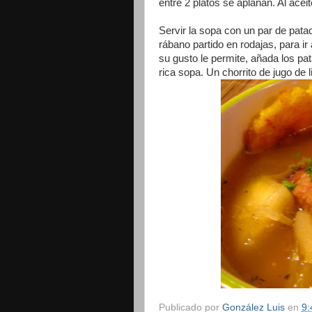
entre 2 platos se aplanan. Al acei
Servir la sopa con un par de pata
rábano partido en rodajas, para i
su gusto le permite, añada los pa
rica sopa. Un chorrito de jugo de 
Publicado por
González Luis
en
9: