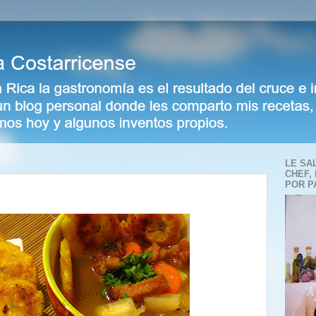
LE SA
CHEF,
POR P