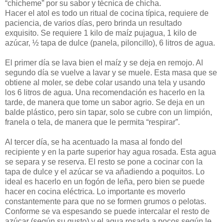
“chicheme” por su sabor y técnica de chicha.
Hacer el atol es todo un ritual de cocina típica, requiere de
paciencia, de varios días, pero brinda un resultado
exquisito. Se requiere 1 kilo de maíz pujagua, 1 kilo de
azúcar, ½ tapa de dulce (panela, piloncillo), 6 litros de agua.
El primer día se lava bien el maíz y se deja en remojo. Al
segundo día se vuelve a lavar y se muele. Esta masa que se
obtiene al moler, se debe colar usando una tela y usando
los 6 litros de agua. Una recomendación es hacerlo en la
tarde, de manera que tome un sabor agrio. Se deja en un
balde plástico, pero sin tapar, solo se cubre con un limpión,
franela o tela, de manera que le permita “respirar”.
Al tercer día, se ha acentuado la masa al fondo del
recipiente y en la parte superior hay agua rosada. Esta agua
se separa y se reserva. El resto se pone a cocinar con la
tapa de dulce y el azúcar se va añadiendo a poquitos. Lo
ideal es hacerlo en un fogón de leña, pero bien se puede
hacer en cocina eléctrica. Lo importante es moverlo
constantemente para que no se formen grumos o pelotas.
Conforme se va espesando se puede intercalar el resto de
azúcar (según su gusto) y el agua rosada a pocos según le