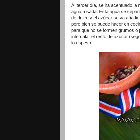
Al tercer día, se ha acentuado la 
agua rosada. Esta agua se separa 
de dulce y el azúcar se va añadie
pero bien se puede hacer en coci
para que no se formen grumos o 
intercalar el resto de azúcar (se
lo espeso.