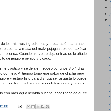
►
►
j
►
▼
p
a
r
a de los mismos ingredientes y preparación para hacer
a
que se cocina la masa del maíz pujagua solo con azúcar
p
la molienda. Cuando hierve se deja enfriar, se le añade
c
uito de jengibre pelado y picado.
c
iente plástico y se deja en reposo por unos 3 o 4 días
t
o con tela. Al tiempo toma ese sabor de chicha pero
e
ngibre y estará listo para disfrutarse. Si gusta lo puede
irlo bien frío. Es típico de las celebraciones y fiestas
a
c
ado con más agua hervida o leche, añadir tapa de dulce
c
b
42:00
p