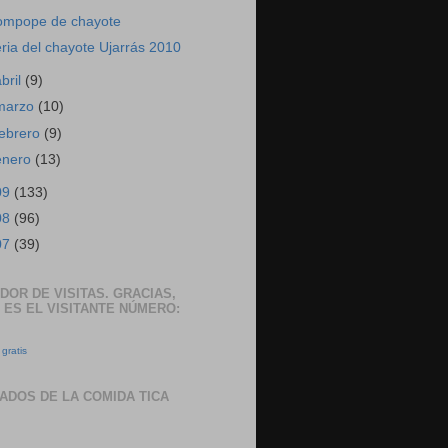
ompope de chayote
eria del chayote Ujarrás 2010
abril
(9)
marzo
(10)
febrero
(9)
enero
(13)
09
(133)
08
(96)
07
(39)
DOR DE VISITAS. GRACIAS,
 ES EL VISITANTE NÚMERO:
gratis
ADOS DE LA COMIDA TICA