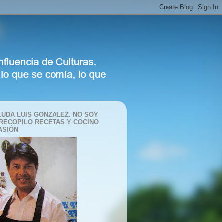
LUDA LUIS GONZALEZ. NO SOY
 RECOPILO RECETAS Y COCINO
ASIÓN