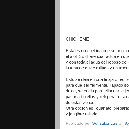
CHICHEME
Esta es una bebida que se origin
el atol. Su diferencia radica en 
y con toda el agua del reposo de 
la tapa de dulce rallada y un tronq
Esto se deja en una tinaja o recip
para que ser fermente. Tapado sol
dulce, se cuela para eliminar le je
pasar a botellas y refrigerar o serv
de estas zonas.
Otra opción es licuar atol prepar
y jengibre rallado.
Publicado por
González Luis
en
8: