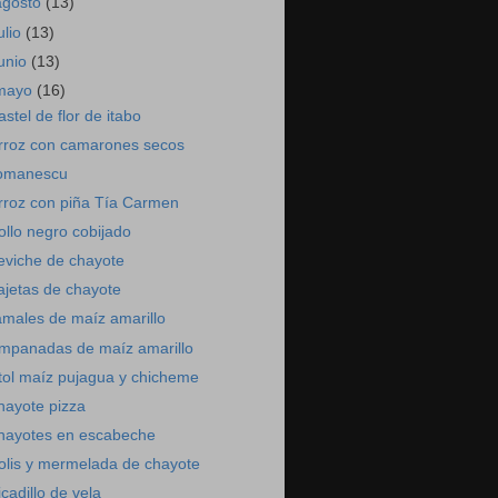
agosto
(13)
ulio
(13)
junio
(13)
mayo
(16)
astel de flor de itabo
rroz con camarones secos
omanescu
rroz con piña Tía Carmen
ollo negro cobijado
eviche de chayote
ajetas de chayote
amales de maíz amarillo
mpanadas de maíz amarillo
tol maíz pujagua y chicheme
hayote pizza
hayotes en escabeche
olis y mermelada de chayote
icadillo de vela