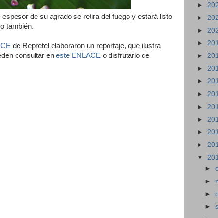
►
20
espesor de su agrado se retira del fuego y estará listo
►
20
ío también.
►
20
►
20
NCE
de Repretel elaboraron un reportaje, que ilustra
eden consultar en
este ENLACE
o disfrutarlo de
►
20
►
20
►
20
►
20
►
20
►
20
►
20
►
20
▼
20
►
►
►
►