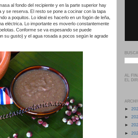
masa al fondo del recipiente y en la parte superior hay
y se reserva. El resto se pone a cocinar con la tapa
ndo a poquitos. Lo ideal es hacerlo en un fogón de leña,
na eléctrica. Lo importante es moverlo constantemente
pelotas. Conforme se va espesando se puede
gún su gusto) y el agua rosada a pocos según le agrade
BUSCA
AL FI
EL DI
ARCHI
►
20
►
20
►
20
►
20