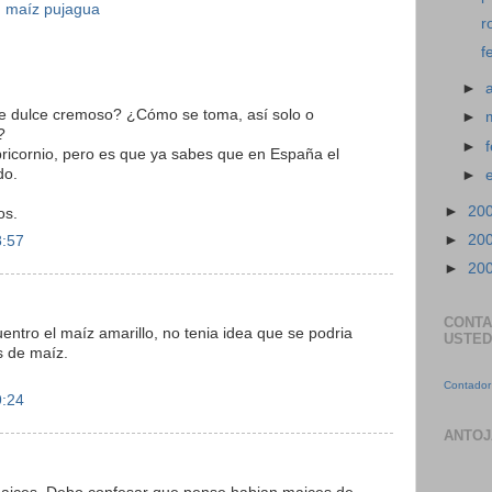
,
maíz pujagua
r
f
►
tre dulce cremoso? ¿Cómo se toma, así solo o
►
?
►
ricornio, pero es que ya sabes que en España el
do.
►
►
20
os.
►
20
8:57
►
20
CONTA
uentro el maíz amarillo, no tenia idea que se podria
USTED
s de maíz.
Contador 
9:24
ANTOJ