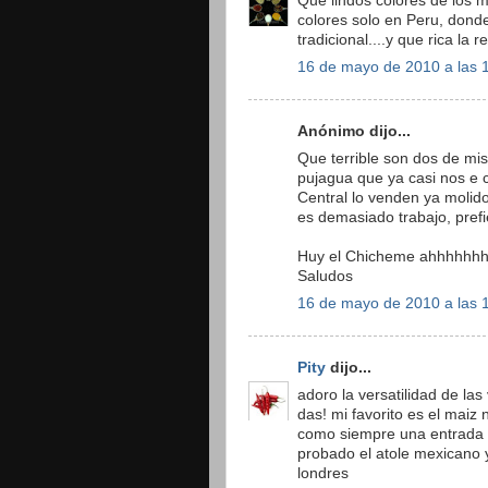
Que lindos colores de los 
colores solo en Peru, dond
tradicional....y que rica la 
16 de mayo de 2010 a las 
Anónimo dijo...
Que terrible son dos de mi
pujagua que ya casi nos e
Central lo venden ya molido
es demasiado trabajo, prefi
Huy el Chicheme ahhhhhhh
Saludos
16 de mayo de 2010 a las 
Pity
dijo...
adoro la versatilidad de la
das! mi favorito es el maiz
como siempre una entrada i
probado el atole mexicano 
londres