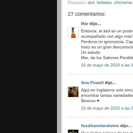
Etiquetas:
atol
,
bebidas
,
chicheme
27 comentarios:
Mar
dijo...
Entonce, el atol es un pos
acompañado con algo más
Perdona mi ignorancia, Cap
maíz es un gran desconoci
Un saludo.
Mar, de los Sabores Perdid
16 de mayo de 2010 a las 
Ana Powell
dijo...
Aqui en Inglaterra solo enc
encontrar tantas variedade
Besicos ♥
16 de mayo de 2010 a las 
foodtravelandwine
dijo...