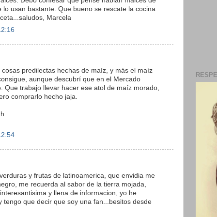
maices. Debo confesar que pense habian maices de
e lo usan bastante. Que bueno se rescate la cocina
receta...saludos, Marcela
12:16
s cosas predilectas hechas de maíz, y más el maíz
RESPE
 consigue, aunque descubrí que en el Mercado
. Que trabajo llevar hacer ese atol de maíz morado,
ero comprarlo hecho jaja.
h.
12:54
s verduras y frutas de latinoamerica, que envidia me
 negro, me recuerda al sabor de la tierra mojada,
nteresantisima y llena de informacion, yo he
y tengo que decir que soy una fan...besitos desde