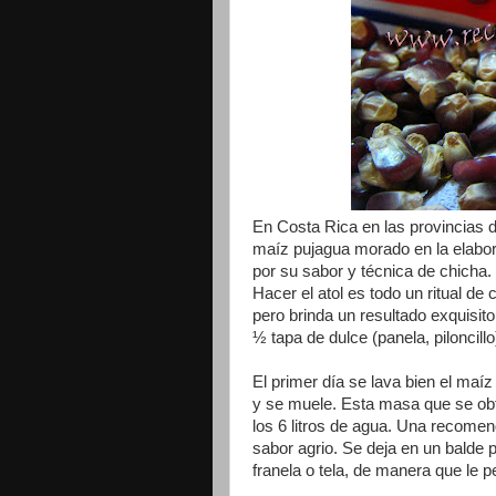
En Costa Rica en las provincias 
maíz pujagua morado en la elabo
por su sabor y técnica de chicha.
Hacer el atol es todo un ritual de 
pero brinda un resultado exquisito
½ tapa de dulce (panela, piloncillo)
El primer día se lava bien el maíz
y se muele. Esta masa que se obt
los 6 litros de agua. Una recome
sabor agrio. Se deja en un balde p
franela o tela, de manera que le pe