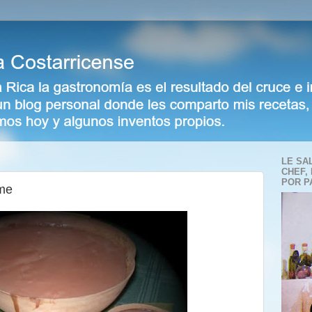
LE SA
CHEF,
POR P
eme