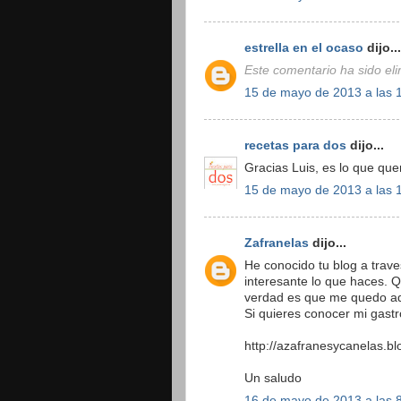
estrella en el ocaso
dijo...
Este comentario ha sido eli
15 de mayo de 2013 a las 
recetas para dos
dijo...
Gracias Luis, es lo que qu
15 de mayo de 2013 a las 
Zafranelas
dijo...
He conocido tu blog a trave
interesante lo que haces. 
verdad es que me quedo aq
Si quieres conocer mi gastr
http://azafranesycanelas.b
Un saludo
16 de mayo de 2013 a las 