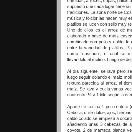
comidas, arroces, sopas, gallos d
supuesto que cada lugar tiene su 
tradiciones. La zona norte de Cos
música y folclor las hacen muy es
platillos se lucen con sello muy re
Uno de ellos es el arroz de ma
elaborado a base de maíz casca
combinado con pollo y caldo, le d
entre la variedad de platillos.
como “cascado”, el cual se m
llevándolo al molino. Luego se de
Al día siguiente, se lava pero s
luego seguir colando el maíz moli
textura parecida al arroz, al ti
maíz. Se lava y cuela varias ve
usar entre ½ y 1 kilo según la ca
Aparte se cocina 1 pollo entero 
Cebolla, chile dulce, ajos, hierbas
caldo colado se empieza a cocina
añadiendo unas 3 cabezas de aj
coyote, 2 de manteca blanca veg