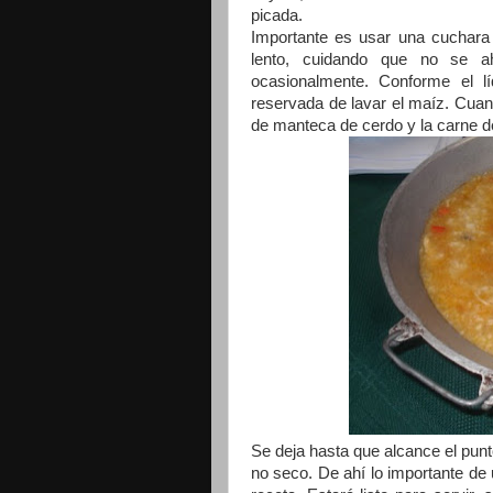
picada.
Importante es usar una cuchara
lento, cuidando que no se a
ocasionalmente. Conforme el 
reservada de lavar el maíz. Cua
de manteca de cerdo y la carne
Se deja hasta que alcance el punt
no seco. De ahí lo importante de u