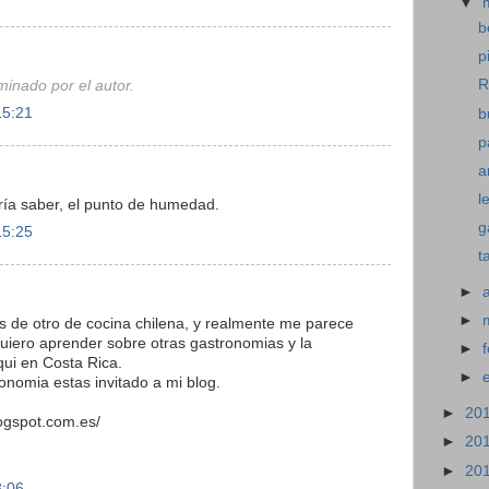
▼
b
p
R
minado por el autor.
15:21
b
p
a
l
ería saber, el punto de humedad.
g
15:25
t
►
►
s de otro de cocina chilena, y realmente me parece
Quiero aprender sobre otras gastronomias y la
►
ui en Costa Rica.
►
onomia estas invitado a mi blog.
►
20
logspot.com.es/
►
20
►
20
8:06