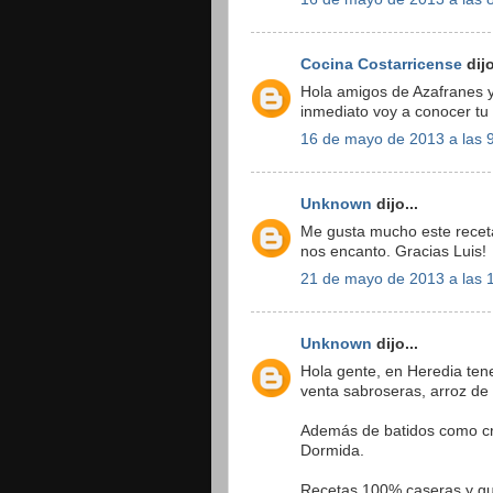
Cocina Costarricense
dijo
Hola amigos de Azafranes y 
inmediato voy a conocer tu 
16 de mayo de 2013 a las 
Unknown
dijo...
Me gusta mucho este receta.
nos encanto. Gracias Luis!
21 de mayo de 2013 a las 
Unknown
dijo...
Hola gente, en Heredia ten
venta sabroseras, arroz de 
Además de batidos como cr
Dormida.
Recetas 100% caseras y g