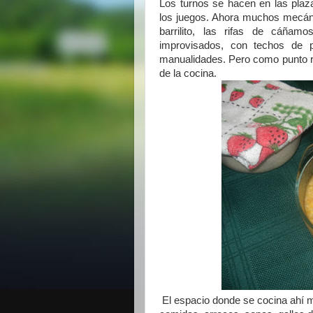
Los turnos se hacen en las plaz
los juegos. Ahora muchos mecáni
barrilito, las rifas de cáña
improvisados, con techos de p
manualidades. Pero como punto re
de la cocina.
El espacio donde se cocina ahí mi