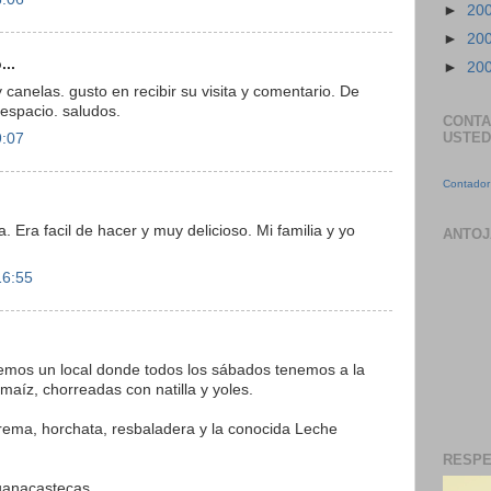
►
20
►
20
...
►
20
canelas. gusto en recibir su visita y comentario. De
espacio. saludos.
CONTA
USTED
9:07
Contador 
 Era facil de hacer y muy delicioso. Mi familia y yo
ANTOJ
16:55
emos un local donde todos los sábados tenemos a la
maíz, chorreadas con natilla y yoles.
ema, horchata, resbaladera y la conocida Leche
RESPE
uanacastecas.