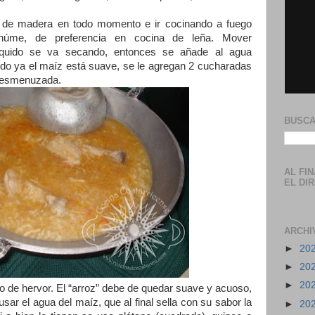
 de madera en todo momento e ir cocinando a fuego
húme, de preferencia en cocina de leña. Mover
líquido se va secando, entonces se añade al agua
ndo ya el maíz está suave, se le agregan 2 cucharadas
 desmenuzada.
BUSCA
AL FI
EL DI
ARCHI
►
20
►
20
►
20
o de hervor. El “arroz” debe de quedar suave y acuoso,
sar el agua del maíz, que al final sella con su sabor la
►
20