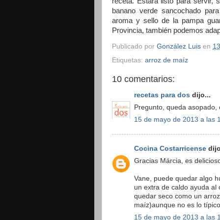
receta. Estará listo para servir,
banano verde sancochado para
aroma y sello de la pampa guan
Provincia, también podemos adapta
Publicado por
González Luis
en
13
Etiquetas:
arroz de maíz
10 comentarios:
recetas para dos
dijo...
Pregunto, queda asopado, o
15 de mayo de 2013 a las 
Cocina Costarricense
dijo
Gracias Márcia, es delicios
Vane, puede quedar algo h
un extra de caldo ayuda al
quedar seco como un arroz 
maíz)aunque no es lo típico
15 de mayo de 2013 a las 