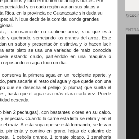
e picadillos y todo el montón de antojos dulces. Por
especialidad y en cada región varían sus platos y
ta Rica, en la provincia de Guanacaste sin duda su
@coci
pecial. Ni que decir de la comida, donde grandes
gional.
ENTRA
íz; curiosamente no contiene arroz, sino que está
do y quebrado, semejando los granos del arroz. Este
an un sabor y presentación distintiva y lo hacen lucir
 Para este plato se usa una variedad de maíz conocida
uele estando crudo, partiéndolo en una máquina o
ja reposando en agua todo un día.
e conserva la primera agua en un recipiente aparte, y
do, para sacarle el resto del agua y que quede con una
empo que se desecha el pellejo (o pluma) que suelta el
ces, hasta que el agua sea más clara cada vez. Puede
ntidad deseada.
(o bien 2 pechugas), con bastantes olores en su caldo.
 y especias. Cuando la carne está lista se retira y en el
r el maíz. A esta sopa que se está formando, se le van
o, pimienta y comino en grano, hojas de culantro de
etal, 1 cebolla grande, 1 tomate picado, 1 zanahoria