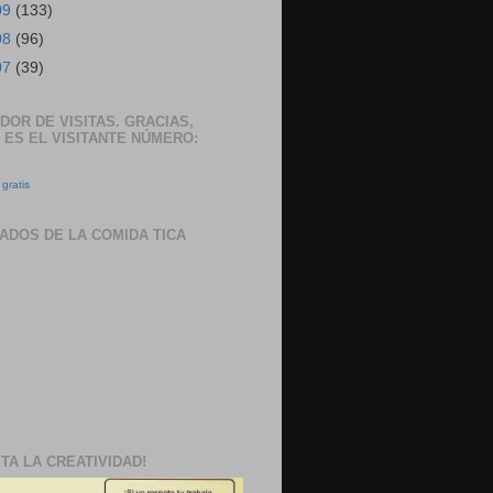
09
(133)
08
(96)
07
(39)
DOR DE VISITAS. GRACIAS,
 ES EL VISITANTE NÚMERO:
gratis
ADOS DE LA COMIDA TICA
TA LA CREATIVIDAD!