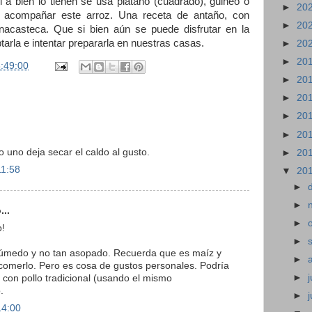
 si a bien lo tienen se usa plátano (cuadrado), guineo o
►
20
 acompañar este arroz. Una receta de antaño, con
►
20
acasteca. Que si bien aún se puede disfrutar en la
rla e intentar prepararla en nuestras casas.
►
20
►
20
:49:00
►
20
►
20
►
20
►
20
 uno deja secar el caldo al gusto.
►
20
11:58
▼
20
►
►
...
►
o!
►
úmedo y no tan asopado. Recuerda que es maíz y
►
 comerlo. Pero es cosa de gustos personales. Podría
►
j
con pollo tradicional (usando el mismo
.
►
14:00