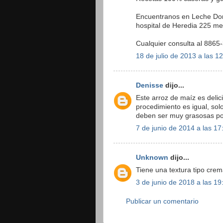
Encuentranos en Leche Dor
hospital de Heredia 225 me
Cualquier consulta al 8865
18 de julio de 2013 a las 1
Denisse
dijo...
Este arroz de maíz es delic
procedimiento es igual, solo
deben ser muy grasosas po
7 de junio de 2014 a las 17
Unknown
dijo...
Tiene una textura tipo crem
3 de junio de 2018 a las 19
Publicar un comentario