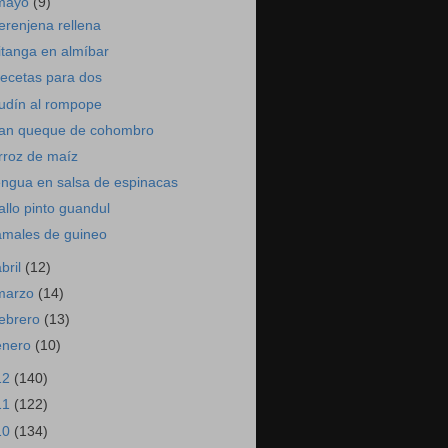
mayo
(9)
erenjena rellena
itanga en almíbar
ecetas para dos
udín al rompope
an queque de cohombro
rroz de maíz
engua en salsa de espinacas
allo pinto guandul
amales de guineo
abril
(12)
marzo
(14)
febrero
(13)
enero
(10)
12
(140)
11
(122)
10
(134)