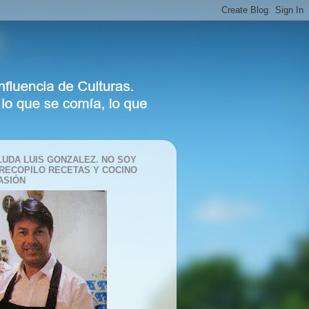
LUDA LUIS GONZALEZ. NO SOY
 RECOPILO RECETAS Y COCINO
ASIÓN