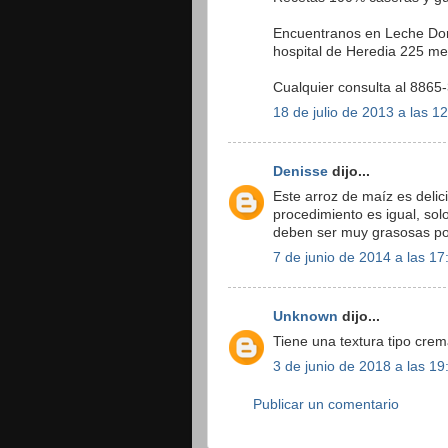
Encuentranos en Leche Dor
hospital de Heredia 225 me
Cualquier consulta al 8865
18 de julio de 2013 a las 1
Denisse
dijo...
Este arroz de maíz es delic
procedimiento es igual, solo
deben ser muy grasosas po
7 de junio de 2014 a las 17
Unknown
dijo...
Tiene una textura tipo crem
3 de junio de 2018 a las 19
Publicar un comentario