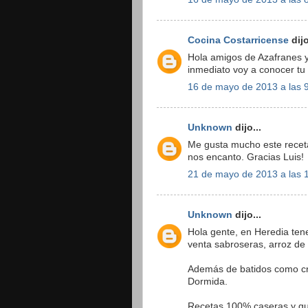
Cocina Costarricense
dijo
Hola amigos de Azafranes y 
inmediato voy a conocer tu 
16 de mayo de 2013 a las 
Unknown
dijo...
Me gusta mucho este receta.
nos encanto. Gracias Luis!
21 de mayo de 2013 a las 
Unknown
dijo...
Hola gente, en Heredia ten
venta sabroseras, arroz de 
Además de batidos como cr
Dormida.
Recetas 100% caseras y g