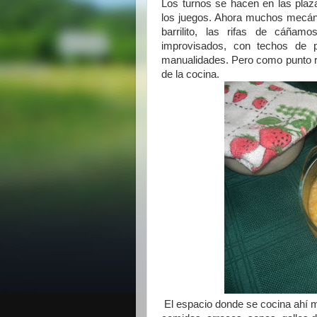
Los turnos se hacen en las plaz
los juegos. Ahora muchos mecáni
barrilito, las rifas de cáña
improvisados, con techos de p
manualidades. Pero como punto re
de la cocina.
El espacio donde se cocina ahí mi