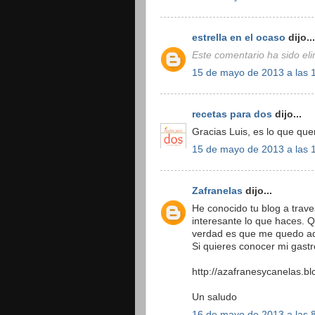
estrella en el ocaso
dijo...
Este comentario ha sido eli
15 de mayo de 2013 a las 
recetas para dos
dijo...
Gracias Luis, es lo que qu
15 de mayo de 2013 a las 
Zafranelas
dijo...
He conocido tu blog a trave
interesante lo que haces. 
verdad es que me quedo aq
Si quieres conocer mi gastr
http://azafranesycanelas.b
Un saludo
16 de mayo de 2013 a las 