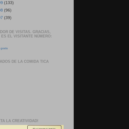
09
(133)
08
(96)
07
(39)
DOR DE VISITAS. GRACIAS,
 ES EL VISITANTE NÚMERO:
gratis
ADOS DE LA COMIDA TICA
TA LA CREATIVIDAD!