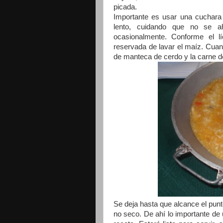
picada.
Importante es usar una cuchara
lento, cuidando que no se a
ocasionalmente. Conforme el 
reservada de lavar el maíz. Cua
de manteca de cerdo y la carne
Se deja hasta que alcance el punt
no seco. De ahí lo importante de u