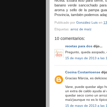
receta. Estará listo para servir,
banano verde sancochado para
aroma y sello de la pampa guan
Provincia, también podemos adapta
Publicado por
González Luis
en
13
Etiquetas:
arroz de maíz
10 comentarios:
recetas para dos
dijo...
Pregunto, queda asopado, o
15 de mayo de 2013 a las 
Cocina Costarricense
dijo
Gracias Márcia, es delicios
Vane, puede quedar algo h
un extra de caldo ayuda al
quedar seco como un arroz 
maíz)aunque no es lo típico
15 de mayo de 2013 a las 