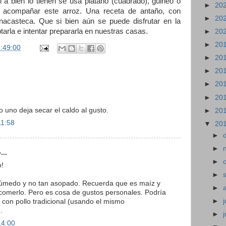
 si a bien lo tienen se usa plátano (cuadrado), guineo o
►
20
 acompañar este arroz. Una receta de antaño, con
►
20
acasteca. Que si bien aún se puede disfrutar en la
rla e intentar prepararla en nuestras casas.
►
20
►
20
:49:00
►
20
►
20
►
20
►
20
 uno deja secar el caldo al gusto.
►
20
11:58
▼
20
►
►
...
►
o!
►
úmedo y no tan asopado. Recuerda que es maíz y
►
 comerlo. Pero es cosa de gustos personales. Podría
►
j
con pollo tradicional (usando el mismo
.
►
14:00