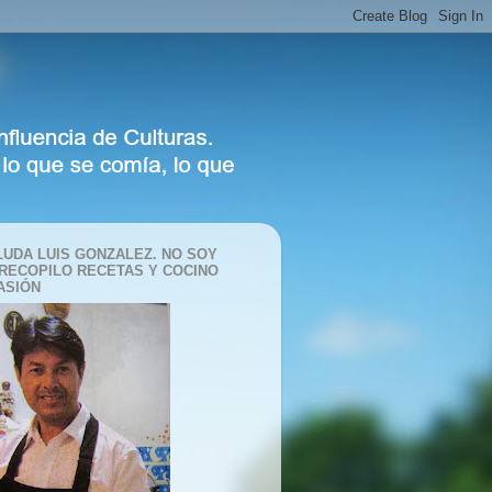
LUDA LUIS GONZALEZ. NO SOY
 RECOPILO RECETAS Y COCINO
ASIÓN