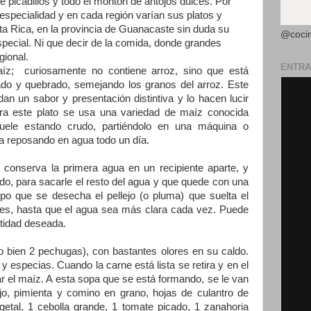
e picadillos y todo el montón de antojos dulces. Por
especialidad y en cada región varían sus platos y
ta Rica, en la provincia de Guanacaste sin duda su
@coci
pecial. Ni que decir de la comida, donde grandes
gional.
ENTRA
íz; curiosamente no contiene arroz, sino que está
do y quebrado, semejando los granos del arroz. Este
an un sabor y presentación distintiva y lo hacen lucir
 Para este plato se usa una variedad de maíz conocida
uele estando crudo, partiéndolo en una máquina o
ja reposando en agua todo un día.
e conserva la primera agua en un recipiente aparte, y
do, para sacarle el resto del agua y que quede con una
empo que se desecha el pellejo (o pluma) que suelta el
ces, hasta que el agua sea más clara cada vez. Puede
ntidad deseada.
(o bien 2 pechugas), con bastantes olores en su caldo.
 y especias. Cuando la carne está lista se retira y en el
r el maíz. A esta sopa que se está formando, se le van
o, pimienta y comino en grano, hojas de culantro de
etal, 1 cebolla grande, 1 tomate picado, 1 zanahoria