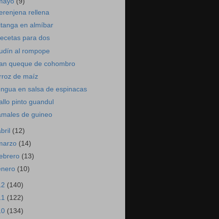
mayo
(9)
erenjena rellena
itanga en almíbar
ecetas para dos
udín al rompope
an queque de cohombro
rroz de maíz
engua en salsa de espinacas
allo pinto guandul
amales de guineo
abril
(12)
marzo
(14)
febrero
(13)
enero
(10)
12
(140)
11
(122)
10
(134)