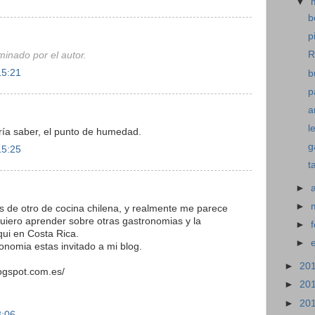
▼
b
p
R
minado por el autor.
15:21
b
p
a
l
ería saber, el punto de humedad.
g
15:25
t
►
►
s de otro de cocina chilena, y realmente me parece
Quiero aprender sobre otras gastronomias y la
►
ui en Costa Rica.
►
onomia estas invitado a mi blog.
►
20
logspot.com.es/
►
20
►
20
8:06