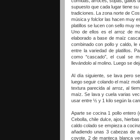
comidas, arroces, sopas, gallos d
supuesto que cada lugar tiene su 
tradiciones. La zona norte de Cos
música y folclor las hacen muy es
platillos se lucen con sello muy re
Uno de ellos es el arroz de ma
elaborado a base de maíz casca
combinado con pollo y caldo, le d
entre la variedad de platillos.
como “cascado”, el cual se m
llevándolo al molino. Luego se de
Al día siguiente, se lava pero s
luego seguir colando el maíz moli
textura parecida al arroz, al ti
maíz. Se lava y cuela varias ve
usar entre ½ y 1 kilo según la ca
Aparte se cocina 1 pollo entero 
Cebolla, chile dulce, ajos, hierbas
caldo colado se empieza a cocina
añadiendo unas 3 cabezas de aj
coyote, 2 de manteca blanca veg