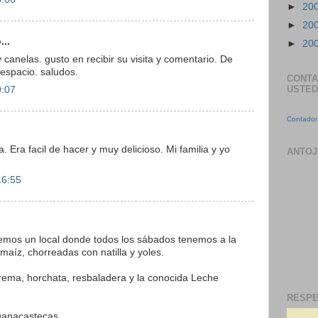
►
20
►
20
...
►
20
canelas. gusto en recibir su visita y comentario. De
espacio. saludos.
CONTA
USTED
9:07
Contador 
 Era facil de hacer y muy delicioso. Mi familia y yo
ANTOJ
16:55
emos un local donde todos los sábados tenemos a la
maíz, chorreadas con natilla y yoles.
ema, horchata, resbaladera y la conocida Leche
RESPE
uanacastecas.