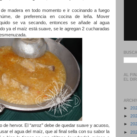
 de madera en todo momento e ir cocinando a fuego
húme, de preferencia en cocina de leña. Mover
líquido se va secando, entonces se añade al agua
ndo ya el maíz está suave, se le agregan 2 cucharadas
 desmenuzada.
BUSCA
AL FI
EL DI
ARCHI
►
20
►
20
►
20
o de hervor. El “arroz” debe de quedar suave y acuoso,
sar el agua del maíz, que al final sella con su sabor la
►
20