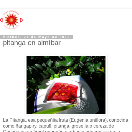
viernes, 24 de mayo de 2013
pitanga en almíbar
La Pitanga, esa pequeñita fruta (Eugenia uniflora), conocida
como ñangapiry, capulí, pitanga, grosella o cereza de
Cayena es un árbol pequeño o arbusto neotropical de la