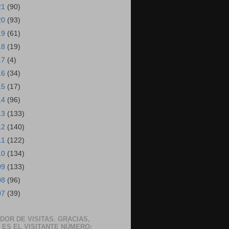
21
(90)
20
(93)
19
(61)
18
(19)
17
(4)
16
(34)
15
(17)
14
(96)
13
(133)
12
(140)
11
(122)
10
(134)
09
(133)
08
(96)
07
(39)
DOR DE VISITAS. GRACIAS,
 ES EL VISITANTE NÚMERO: