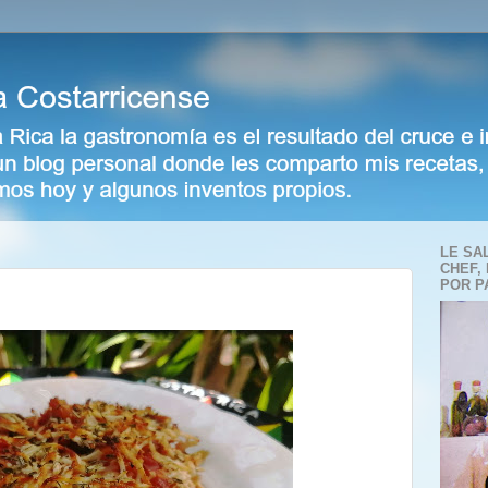
LE SA
CHEF,
POR P