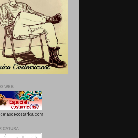
IO WEB
cetasdecostarica.com
RICATURA