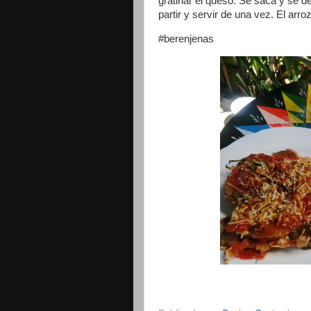
gratinar el queso. Se saca y se de
partir y servir de una vez. El ar
#berenjenas