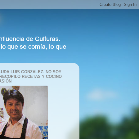
LUDA LUIS GONZALEZ. NO SOY
 RECOPILO RECETAS Y COCINO
ASIÓN