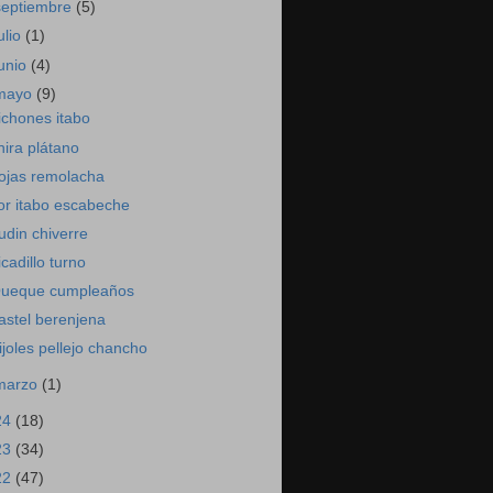
septiembre
(5)
ulio
(1)
junio
(4)
mayo
(9)
ichones itabo
hira plátano
ojas remolacha
lor itabo escabeche
udin chiverre
icadillo turno
ueque cumpleaños
astel berenjena
rijoles pellejo chancho
marzo
(1)
24
(18)
23
(34)
22
(47)