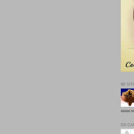
MI SIT
www.re
EN CA