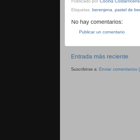
Publicado por
Cocina Costarricen
Etiquetas:
berenjena
,
pastel de be
No hay comentarios:
Publicar un comentario
Entrada más reciente
Suscribirse a:
Enviar comentarios 