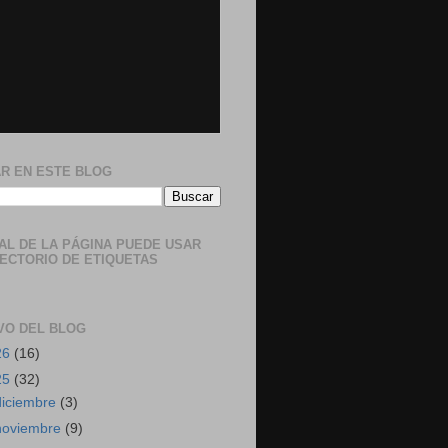
R EN ESTE BLOG
NAL DE LA PÁGINA PUEDE USAR
RECTORIO DE ETIQUETAS
VO DEL BLOG
26
(16)
25
(32)
diciembre
(3)
noviembre
(9)