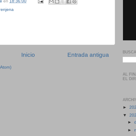
se
en
18:36:00
renjena
BUSCA
Inicio
Entrada antigua
(Atom)
AL FI
EL DI
ARCHI
►
20
▼
20
►
►