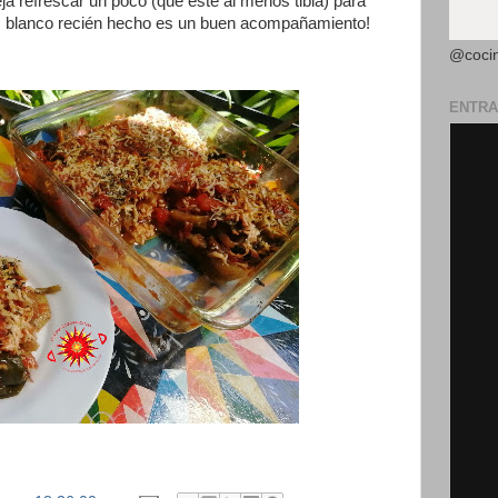
ja refrescar un poco (que esté al menos tibia) para
roz blanco recién hecho es un buen acompañamiento!
@coci
ENTRA