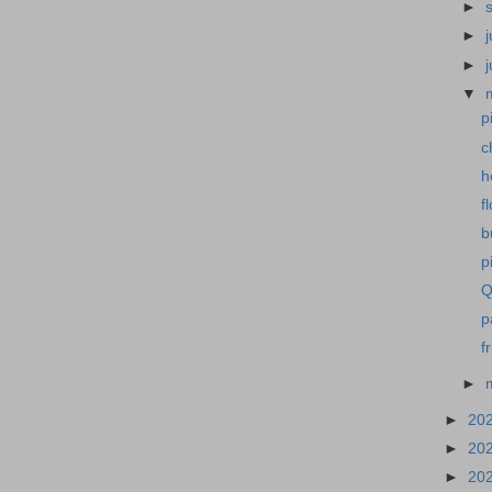
►
►
j
►
▼
p
c
h
f
b
p
Q
p
f
►
►
20
►
20
►
20