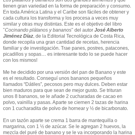
tienen gran variedad en la forma de preparación y consumo.
En toda América Latina y el Caribe son fáciles de obtener y
cada cultura los transforma y los procesa a veces muy
similar y otras muy distintas. Este es el objetivo del libro
"
Cocinando plátanos y bananos
" del autor
José Alberto
Jiménez Díaz
, de la Editorial Tecnológica de Costa Rica,
donde recopila una gran cantidad de recetas, herencia
familiar y de investigación. Trae panes, postres, patacones,
picadillos y sopas… es interesante todo lo se puede hacer
con los mismos!
Me he decidido por una versión del pan de Banano y este
es el resultado. Conseguí unos bananos pequeños
llamados “Dátiles”, pecosos pero muy dulces. Deben estar
bien maduros para que sean de mejor gusto. Se trituran
unos 8 bananos, se le añade 2 cucharadas de cacao en
polvo, vainilla y pasas. Aparte se ciernen 2 tazas de harina
con 1 cucharadita de polvo de hornear y ½ de bicarbonato.
En un tazón aparte se crema 1 barra de mantequilla o
margarina, con 1 ½ de azúcar. Se le agregan 2 huevos, la
mezcla del puré de banano y se le va incorporando la harina