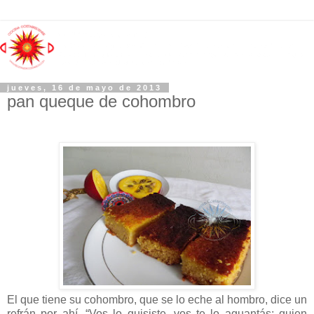
jueves, 16 de mayo de 2013
pan queque de cohombro
El que tiene su cohombro, que se lo eche al hombro, dice un
refrán por ahí. “Vos lo quisiste, vos te lo aguantás; quien