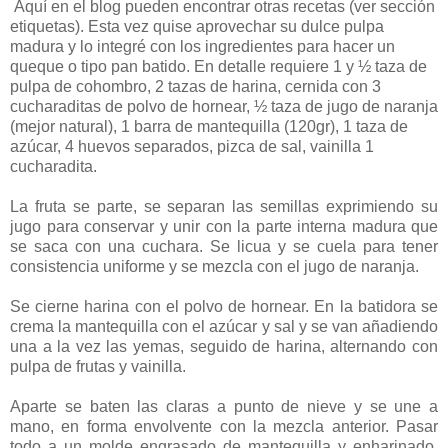
Aquí en el blog pueden encontrar otras recetas (ver sección
etiquetas). Esta vez quise aprovechar su dulce pulpa
madura y lo integré con los ingredientes para hacer un
queque o tipo pan batido. En detalle requiere 1 y ½ taza de
pulpa de cohombro, 2 tazas de harina, cernida con 3
cucharaditas de polvo de hornear, ½ taza de jugo de naranja
(mejor natural), 1 barra de mantequilla (120gr), 1 taza de
azúcar, 4 huevos separados, pizca de sal, vainilla 1
cucharadita.
La fruta se parte, se separan las semillas exprimiendo su
jugo para conservar y unir con la parte interna madura que
se saca con una cuchara. Se licua y se cuela para tener
consistencia uniforme y se mezcla con el jugo de naranja.
Se cierne harina con el polvo de hornear. En la batidora se
crema la mantequilla con el azúcar y sal y se van añadiendo
una a la vez las yemas, seguido de harina, alternando con
pulpa de frutas y vainilla.
Aparte se baten las claras a punto de nieve y se une a
mano, en forma envolvente con la mezcla anterior. Pasar
todo a un molde engrasado de mantequilla y enharinado,