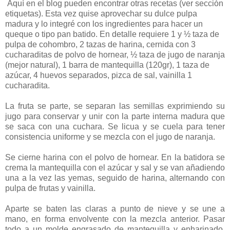
Aquí en el blog pueden encontrar otras recetas (ver sección
etiquetas). Esta vez quise aprovechar su dulce pulpa
madura y lo integré con los ingredientes para hacer un
queque o tipo pan batido. En detalle requiere 1 y ½ taza de
pulpa de cohombro, 2 tazas de harina, cernida con 3
cucharaditas de polvo de hornear, ½ taza de jugo de naranja
(mejor natural), 1 barra de mantequilla (120gr), 1 taza de
azúcar, 4 huevos separados, pizca de sal, vainilla 1
cucharadita.
La fruta se parte, se separan las semillas exprimiendo su
jugo para conservar y unir con la parte interna madura que
se saca con una cuchara. Se licua y se cuela para tener
consistencia uniforme y se mezcla con el jugo de naranja.
Se cierne harina con el polvo de hornear. En la batidora se
crema la mantequilla con el azúcar y sal y se van añadiendo
una a la vez las yemas, seguido de harina, alternando con
pulpa de frutas y vainilla.
Aparte se baten las claras a punto de nieve y se une a
mano, en forma envolvente con la mezcla anterior. Pasar
todo a un molde engrasado de mantequilla y enharinado,