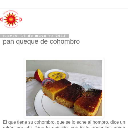
jueves, 16 de mayo de 2013
pan queque de cohombro
El que tiene su cohombro, que se lo eche al hombro, dice un
refrán por ahí. “Vos lo quisiste, vos te lo aguantás; quien