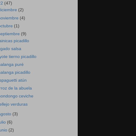
22
(47)
diciembre
(2)
noviembre
(4)
octubre
(1)
septiembre
(9)
ainicas picadillo
igado salsa
yote tierno picadillo
alanga puré
alanga picadillo
spaguetti atún
rroz de la abuela
ondongo ceviche
ellejo verduras
agosto
(3)
ulio
(6)
junio
(2)