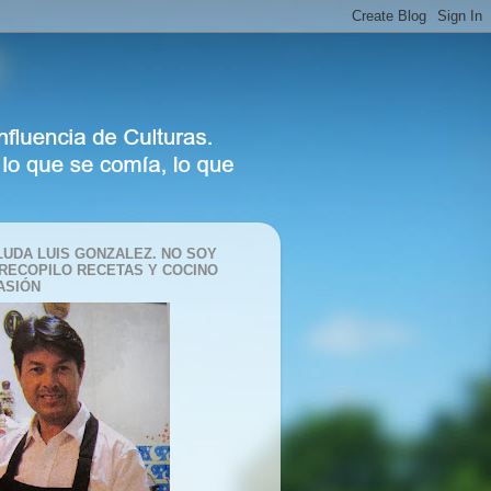
LUDA LUIS GONZALEZ. NO SOY
 RECOPILO RECETAS Y COCINO
ASIÓN