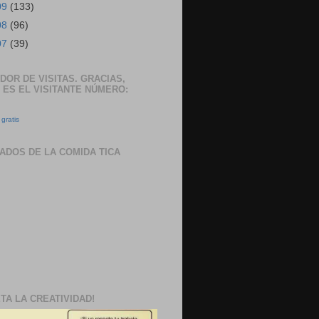
09
(133)
08
(96)
07
(39)
DOR DE VISITAS. GRACIAS,
 ES EL VISITANTE NÚMERO:
gratis
ADOS DE LA COMIDA TICA
TA LA CREATIVIDAD!