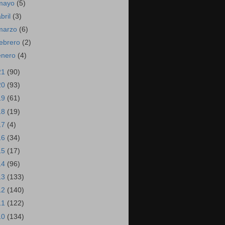
mayo
(5)
abril
(3)
marzo
(6)
febrero
(2)
enero
(4)
21
(90)
20
(93)
19
(61)
18
(19)
17
(4)
16
(34)
15
(17)
14
(96)
13
(133)
12
(140)
11
(122)
10
(134)