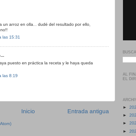
un arroz en olla... dudé del resultado por ello,
no!!
 las 15:31
BUSCA
...
ya puesto en práctica la receta y le haya queda
AL FI
 las 8:19
EL DI
ARCHI
►
20
Inicio
Entrada antigua
►
20
►
20
(Atom)
►
20