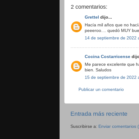
2 comentarios:
Grettel
dijo...
Hacía mil años que no hacía 
peeeroo.... quedó MUY bue
14 de septiembre de 2022 a
Cocina Costarricense
dijo
Me parece excelente que ha
bien. Saludos
15 de septiembre de 2022 a
Publicar un comentario
Entrada más reciente
Suscribirse a:
Enviar comentarios 