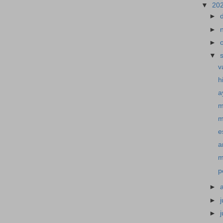
▼
20
►
►
►
▼
v
h
a
m
m
e
a
m
p
►
►
j
►