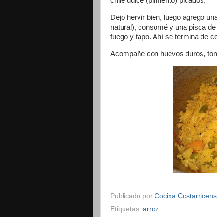
chile dulce (pimiento) picados.
Dejo hervir bien, luego agrego una
natural), consomé y una pisca de 
fuego y tapo. Ahí se termina de c
Acompañe con huevos duros, tomat
Publicado por
Cocina Costarricen
Etiquetas:
arroz