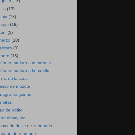
agosto
(13)
ulio
(13)
junio
(13)
mayo
(16)
abril
(9)
marzo
(10)
febrero
(9)
enero
(13)
látano maduro con naranja
látano maduro a la parrilla
rroz de la casa
resco de mozote
inagre de guineo
emitas
an de bollito
orta desayuno
nsalada dulce de zanahoria
ueque de rompope