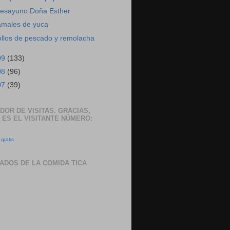
esayuno Doña Esther
amales de yuca
ollos de pescado y remolacha
09
(133)
08
(96)
07
(39)
DOR DE VISITAS. GRACIAS,
 ES EL VISITANTE NÚMERO:
gratis
ADOS DE LA COMIDA TICA