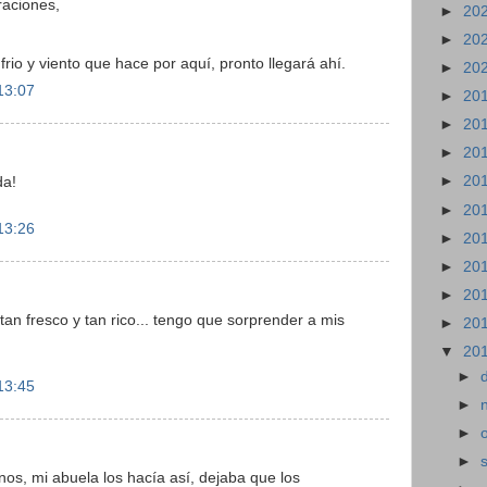
raciones,
►
20
►
20
frio y viento que hace por aquí, pronto llegará ahí.
►
20
13:07
►
20
►
20
►
20
►
20
da!
►
20
13:26
►
20
►
20
►
20
 tan fresco y tan rico... tengo que sorprender a mis
►
20
▼
20
►
13:45
►
►
►
nos, mi abuela los hacía así, dejaba que los