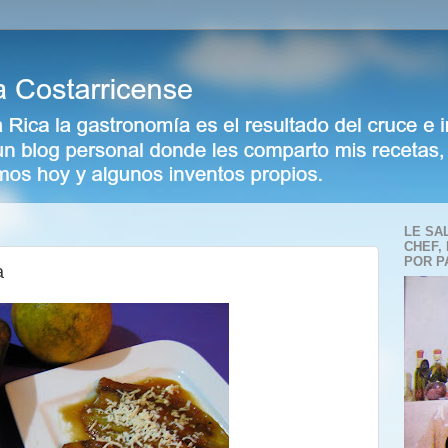
LE SA
CHEF,
POR P
a