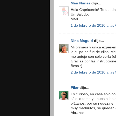
Mari Nuñez
dijo...
Hola Capricornio! Te quedar
Un Saludo,
Mari
1 de febrero de 2010 a las 
Nina Maguid
dijo...
Mi primera y única experie
la culpa no fue de ellos. M
me antojó con solo verla (e
Gracias por las instruccione
Beso :)
2 de febrero de 2010 a las 
Pilar
dijo...
Es curioso, en casa sólo co
sólo lo tomo yo pues a lo
plátanos, por su riqueza en
muy maduritos, se quedan e
Abrazos