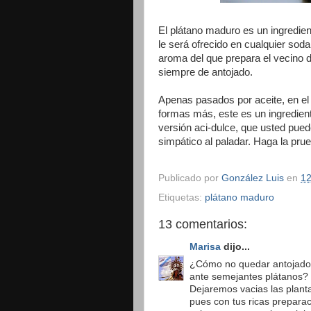
El plátano maduro es un ingredient
le será ofrecido en cualquier soda o
aroma del que prepara el vecino d
siempre de antojado.
Apenas pasados por aceite, en el
formas más, este es un ingredien
versión aci-dulce, que usted pue
simpático al paladar. Haga la pru
Publicado por
González Luis
en
12
Etiquetas:
plátano maduro
13 comentarios:
Marisa
dijo...
¿Cómo no quedar antojado
ante semejantes plátanos?
Dejaremos vacias las plant
pues con tus ricas prepara