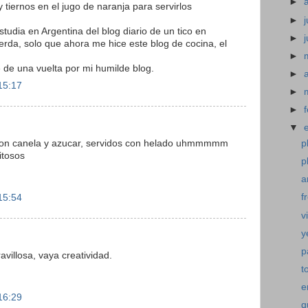
►
tiernos en el jugo de naranja para servirlos
►
j
estudia en Argentina del blog diario de un tico en
►
erda, solo que ahora me hice este blog de cocina, el
►
 de una vuelta por mi humilde blog.
►
15:17
►
►
▼
con canela y azucar, servidos con helado uhmmmmm
p
itosos
p
a
f
15:54
v
y
p
ravillosa, vaya creatividad.
t
e
16:29
q