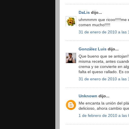
DaLis
dijo...
uhmmmm que ricoo!!!!!me e
comen mucho!!!!!
31 de enero de 2010 a las 
González Luis
dijo...
Que bueno que se antojan!!!
misma receta, antes cuando
crema y se convierte en alg
falta el queso rallado. Es 
31 de enero de 2010 a las 
Unknown
dijo...
Me encanta la unión del plát
delicioso, ahora cambio qu
1 de febrero de 2010 a las 