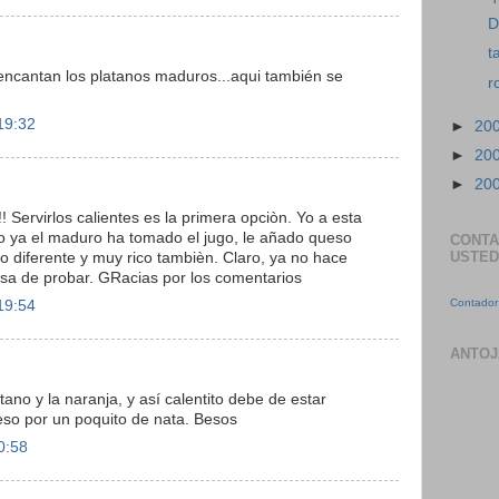
D
t
ncantan los platanos maduros...aqui también se
r
19:32
►
20
►
20
►
20
 Servirlos calientes es la primera opciòn. Yo a esta
 ya el maduro ha tomado el jugo, le añado queso
CONTA
USTED
o diferente y muy rico tambièn. Claro, ya no hace
cosa de probar. GRacias por los comentarios
Contador 
19:54
ANTOJ
ano y la naranja, y así calentito debe de estar
eso por un poquito de nata. Besos
0:58