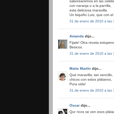
saborearemos en las celeb
con naranja o a la parrilla,
esta deliciosa maravilla.
Un biquiño Luis, que con el 
31 de enero de 2010 a las 
Amanda
dijo...
Fijate! Otra receta estupen
Besicos.
31 de enero de 2010 a las 
Maite Martín
dijo...
Qué maravilla; tan sencillo,
chicos con estos plátanos,
Pura vida!
31 de enero de 2010 a las 
Oscar
dijo...
Qur ricos se ven esos pláta