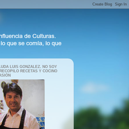
LUDA LUIS GONZALEZ. NO SOY
 RECOPILO RECETAS Y COCINO
ASIÓN