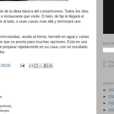
e de la dieta básica del costarricense. Todos los días
 restaurante que visite. O bien, de fijo le llegará el
e al lado, o unas casas más allá y terminará uno
 microondas, asado al horno, hervido en agua y varias
te que se presta para muchas opciones. Esta es una
BUSCA
de preparar rápidamente en su casa, con un resultado
eba.
AL FI
:09:00
EL DI
ARCHI
►
20
►
20
s
►
20
aciones,
►
20
ciones,