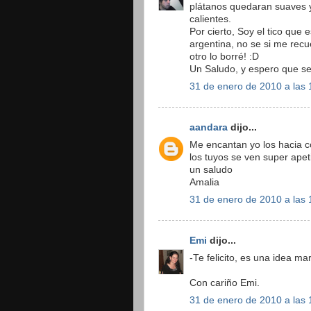
plátanos quedaran suaves y 
calientes.
Por cierto, Soy el tico que 
argentina, no se si me recu
otro lo borré! :D
Un Saludo, y espero que se
31 de enero de 2010 a las 
aandara
dijo...
Me encantan yo los hacia 
los tuyos se ven super apet
un saludo
Amalia
31 de enero de 2010 a las 
Emi
dijo...
-Te felicito, es una idea ma
Con cariño Emi.
31 de enero de 2010 a las 