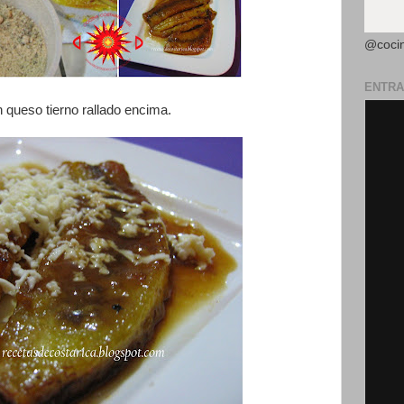
@coci
ENTRA
queso tierno rallado encima.