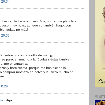
s 20:34
también en la Feria en Tres Rios, sobre una planchita
 queso, muy ricas, aunque yo también hago, con
blanquitas no más!
s 20:36
a, sobre una linda toritlla de maiz¡¡¡¡.
 se parecen mucho a la rúcula?? éstas tambien
go. me encantan¡¡¡.
azas y hare receta, porque me has picado la
uelo comprar mostaza en polvo y la utilizo mucho en
rne.
s 0:29
MI SIT
uez
dijo...