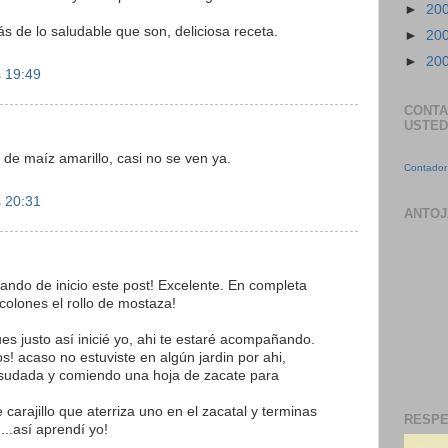
►
20
s de lo saludable que son, deliciosa receta.
►
20
►
20
s 19:49
CONTA
USTED
a de maíz amarillo, casi no se ven ya.
Contador 
s 20:31
ANTOJ
ando de inicio este post! Excelente. En completa
 colones el rollo de mostaza!
es justo así inicié yo, ahi te estaré acompañando.
! acaso no estuviste en algún jardin por ahi,
 sudada y comiendo una hoja de zacate para
arajillo que aterriza uno en el zacatal y terminas
RESPE
...así aprendí yo!