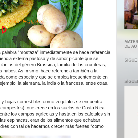
MATER
DE AU
a palabra “mostaza” inmediatamente se hace referencia
encia externa pastosa y de sabor picante que se
SIGUE
plantas del género Brassica, familia de las crucíferas,
os nabos. Asimismo, hace referencia también a la
ada como especia y que se emplea frecuentemente en
SÍGUE
emplo: la alemana, la india o la francesa, entre otras.
as y hojas comestibles como vegetales se encuentra
 campestris), que crece en los suelos de Costa Rica
ntre los campos agrícolas y hasta en los cafetales sin
las espinacas, eran de los alimentos que echaban
dres con tal de hacernos crecer más fuertes “como