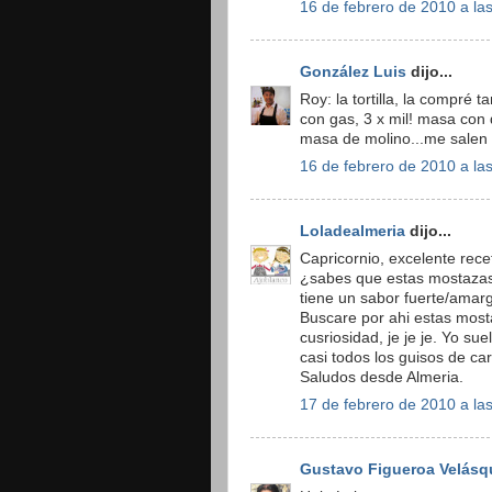
16 de febrero de 2010 a la
González Luis
dijo...
Roy: la tortilla, la compré 
con gas, 3 x mil! masa con
masa de molino...me salen 
16 de febrero de 2010 a la
Loladealmeria
dijo...
Capricornio, excelente recet
¿sabes que estas mostazas
tiene un sabor fuerte/amar
Buscare por ahi estas most
cusriosidad, je je je. Yo s
casi todos los guisos de ca
Saludos desde Almeria.
17 de febrero de 2010 a la
Gustavo Figueroa Velásq