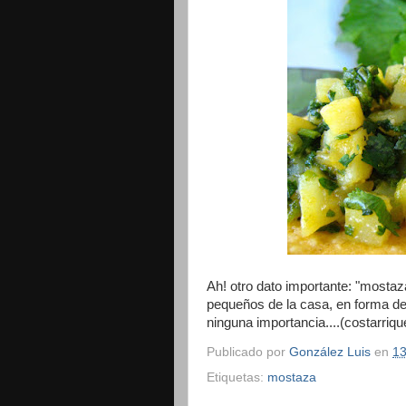
Ah! otro dato importante: "mostaza
pequeños de la casa, en forma de
ninguna importancia....(costarriq
Publicado por
González Luis
en
13
Etiquetas:
mostaza