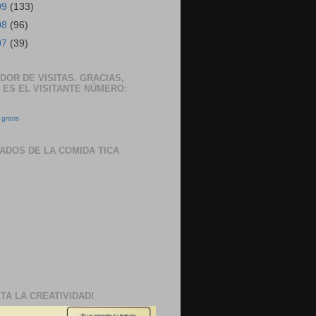
09
(133)
08
(96)
07
(39)
DOR DE VISITAS. GRACIAS,
 ES EL VISITANTE NÚMERO:
gratis
ADOS DE LA COMIDA TICA
TA LA CREATIVIDAD!