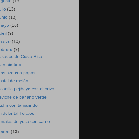
agosto
(13)
ulio
(13)
junio
(13)
mayo
(16)
abril
(9)
marzo
(10)
febrero
(9)
asados de Costa Rica
lantain tate
ostaza con papas
astel de melón
icadillo pejibaye con chorizo
eviche de banano verde
udín con tamarindo
i delantal Torales
amales de yuca con carne
enero
(13)