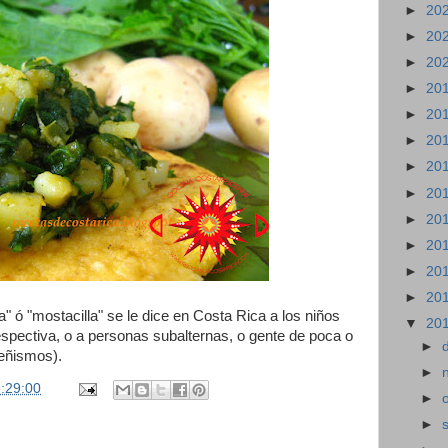
►
20
►
20
►
20
►
20
►
20
►
20
►
20
►
20
►
20
►
20
►
20
►
20
" ó "mostacilla" se le dice en Costa Rica a los niños
▼
20
spectiva, o a personas subalternas, o gente de poca o
►
ueñismos).
►
:29:00
►
►