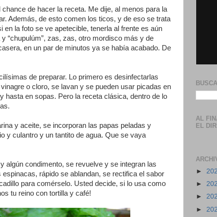
l chance de hacer la receta. Me dije, al menos para la
ar. Además, de esto comen los ticos, y de eso se trata
i en la foto se ve apetecible, tenerla al frente es aún
 y “chupulúm”, zas, zas, otro mordisco más y de
lla casera, en un par de minutos ya se había acabado. De
cilísimas de preparar. Lo primero es desinfectarlas
BUSCA
 vinagre o cloro, se lavan y se pueden usar picadas en
y hasta en sopas. Pero la receta clásica, dentro de lo
pas.
AL FI
rina y aceite, se incorporan las papas peladas y
EL DI
pio y culantro y un tantito de agua. Que se vaya
ARCHI
y algún condimento, se revuelve y se integran las
►
20
spinacas, rápido se ablandan, se rectifica el sabor
icadillo para comérselo. Usted decide, si lo usa como
►
20
 tu reino con tortilla y café!
►
20
►
20