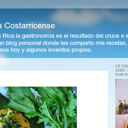
LE SA
CHEF,
POR P