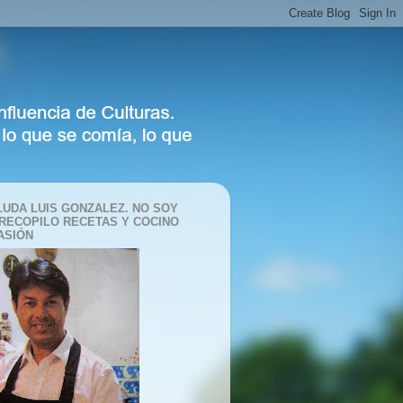
LUDA LUIS GONZALEZ. NO SOY
 RECOPILO RECETAS Y COCINO
ASIÓN