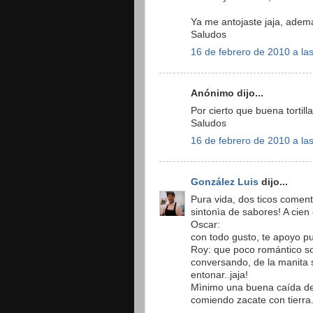
Ya me antojaste jaja, ademá
Saludos
16 de febrero de 2010 a la
Anónimo dijo...
Por cierto que buena tortill
Saludos
16 de febrero de 2010 a la
González Luis
dijo...
Pura vida, dos ticos coment
sintonìa de sabores! A cien
Oscar:
con todo gusto, te apoyo pu
Roy: que poco romántico sos
conversando, de la manita
entonar..jaja!
Mìnimo una buena caída de c
comiendo zacate con tierra.