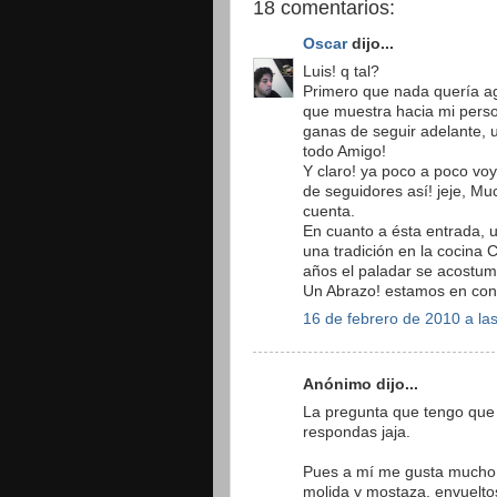
18 comentarios:
Oscar
dijo...
Luis! q tal?
Primero que nada quería ag
que muestra hacia mi perso
ganas de seguir adelante, 
todo Amigo!
Y claro! ya poco a poco voy
de seguidores así! jeje, Mu
cuenta.
En cuanto a ésta entrada, un
una tradición en la cocina 
años el paladar se acostumb
Un Abrazo! estamos en con
16 de febrero de 2010 a la
Anónimo dijo...
La pregunta que tengo que
respondas jaja.
Pues a mí me gusta mucho 
molida y mostaza, envuelt