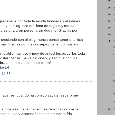
►
►
j
►
►
radecerle por toda la ayuda brindada y el interés
na y mi blog, eso me llena de orgullo y me dan
►
ud es una gran persona sin dudarlo. Gracias por
►
 creciendo con el blog, nunca pensé tener una lista
▼
chas Gracias por los consejos, los tengo muy en
c
 platillo muy tico y muy de antes! los picadillos toda
p
Costarricense. Se ve delicioso, y eso que con los
m
ra a todo es totalmente cierto!
p
tacto!
p
s 14:33
c
b
M
 hacer es: cuando ha comido zacate, espero me
t
►
la mostaza, hacer canelones rellenos con carne
os en huevo y acompañados de aguacate frio.