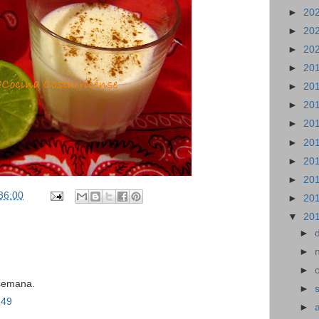
►
20
►
20
►
20
►
20
►
20
►
20
►
20
►
20
►
20
►
20
36:00
►
20
▼
20
►
►
►
 semana.
►
:49
►