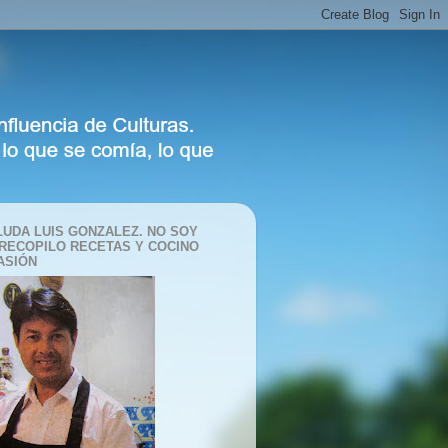
LUDA LUIS GONZALEZ. NO SOY
 RECOPILO RECETAS Y COCINO
ASIÓN