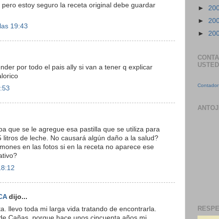
, pero estoy seguro la receta original debe guardar
►
20
►
20
las 19:43
►
20
CONTA
USTED
er por todo el pais ally si van a tener q explicar
alorico
Contador 
3:53
ANTOJ
a que se le agregue esa pastilla que se utiliza para
litros de leche. No causará algún daño a la salud?
mones en las fotos si en la receta no aparece ese
ativo?
18:12
CA
dijo...
RESPE
a. llevo toda mi larga vida tratando de encontrarla.
 de Cañas, porque hace unos cincuenta años mi