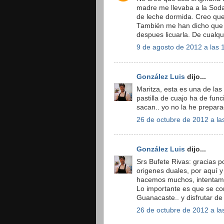
madre me llevaba a la Sod
de leche dormida. Creo que
También me han dicho que 
despues licuarla. De cualqu
9 de agosto de 2012 a las 
González Luis
dijo...
Maritza, esta es una de las 
pastilla de cuajo ha de fun
sacan.. yo no la he preparad
26 de octubre de 2012 a la
González Luis
dijo...
Srs Bufete Rivas: gracias 
origenes duales, por aquí y
hacemos muchos, intentamo
Lo importante es que se co
Guanacaste.. y disfrutar de
26 de octubre de 2012 a la