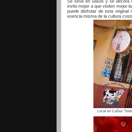
Se sirve en vasos y se decora 
invito mejor a que visiten mejor 
puede disfrutar de esta origina
esencia misma de la cultura cost
Local en Cañas "Sod