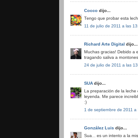
Cocco
dijo...
Tengo que probar esta leche
11 de julio de 2011 a las 13
Richard Arte Digital
dijo...
Muchas gracias! Debido a es
tragando saliva a montones!
24 de julio de 2011 a las 1
SUA
dijo...
La preparación de la leche
leyenda. Me parece increibl
:)
1 de septiembre de 2011 a 
González Luis
dijo...
Sua... es un intento a la m