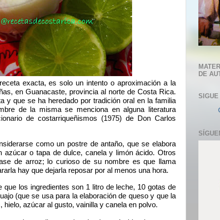
MATER
DE AU
receta exacta, es solo un intento o aproximación a la
as, en Guanacaste, provincia al norte de Costa Rica.
SIGUE
 y que se ha heredado por tradición oral en la familia
mbre de la misma se menciona en alguna literatura
cionario de costarriqueñismos (1975) de Don Carlos
SÍGUE
nsiderarse como un postre de antaño, que se elabora
 azúcar o tapa de dulce, canela y limón ácido. Otros
se de arroz; lo curioso de su nombre es que llama
arla hay que dejarla reposar por al menos una hora.
e que los ingredientes son 1 litro de leche, 10 gotas de
 cuajo (que se usa para la elaboración de queso y que la
hielo, azúcar al gusto, vainilla y canela en polvo.