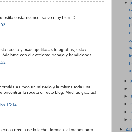
▼
j
s
p
 estilo costarricense, se ve muy bien :D
:02
p
a
z
s
ta receta y esas apetitosas fotografías, estoy
 Adelante con el excelente trabajo y bendiciones!
l
3:52
b
a
►
 dormida es todo un misterio y la misma toda una
►
e encontrar la receta en este blog. Muchas gracias!
►
►
las 15:14
►
►
►
20
isteriosa receta de la leche dormida..al menos para