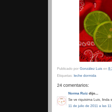
Publicado por
González Luis
en
8:
Etiquetas:
leche dormida
24 comentarios:
Norma Ruiz
dijo...
Se ve riquisima Luis, linda
11 de julio de 2011 a las 11