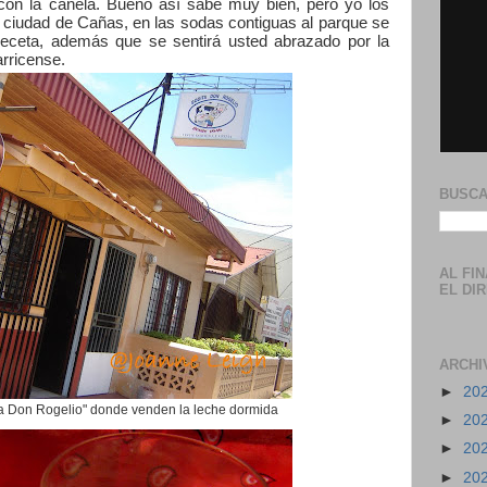
con la canela. Bueno así sabe muy bien, pero yo los
la ciudad de Cañas, en las sodas contiguas al parque se
l receta, además que se sentirá usted abrazado por la
arricense.
BUSCA
AL FI
EL DI
ARCHI
►
20
a Don Rogelio" donde venden la leche dormida
►
20
►
20
►
20