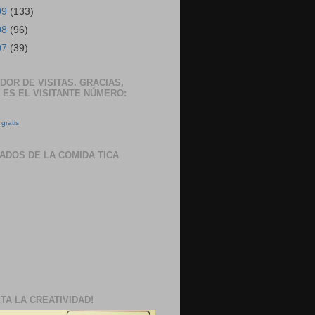
09
(133)
08
(96)
07
(39)
DOR DE VISITAS. GRACIAS,
 ES EL VISITANTE NÚMERO:
gratis
ADOS DE LA COMIDA TICA
TA LA CREATIVIDAD!