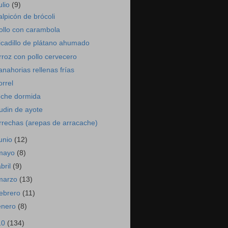
ulio
(9)
alpicón de brócoli
ollo con carambola
icadillo de plátano ahumado
rroz con pollo cervecero
anahorias rellenas frías
orrel
eche dormida
udin de ayote
rrechas (arepas de arracache)
junio
(12)
mayo
(8)
abril
(9)
marzo
(13)
febrero
(11)
enero
(8)
10
(134)