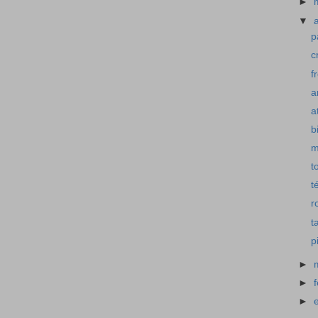
►
▼
p
c
f
a
a
b
m
t
t
r
t
p
►
►
►