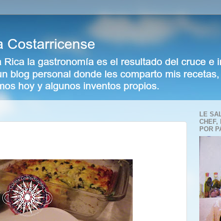
LE SA
CHEF,
POR P