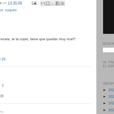
se
en
13:35:00
ni
,
zuquini
eceta, te la copio, tiene que quedar muy rica!!!
BUSCA
8:26
AL FI
EL DI
ARCHI
 :)
►
20
:08
►
20
►
20
►
20
...