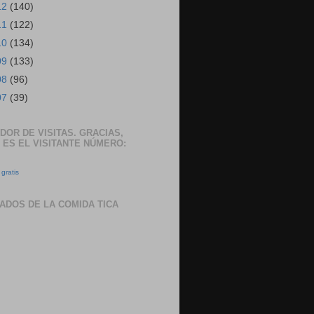
12
(140)
11
(122)
10
(134)
09
(133)
08
(96)
07
(39)
DOR DE VISITAS. GRACIAS,
 ES EL VISITANTE NÚMERO:
gratis
ADOS DE LA COMIDA TICA