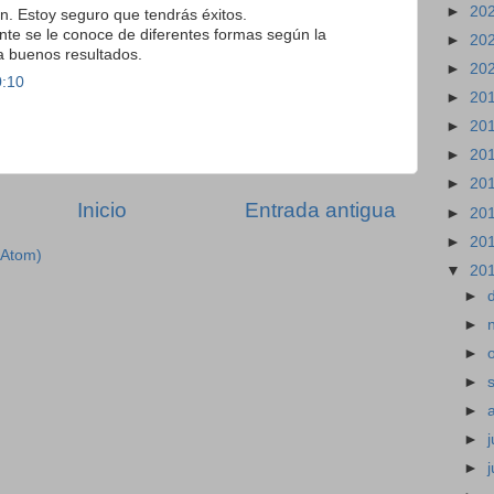
►
20
ón. Estoy seguro que tendrás éxitos.
ente se le conoce de diferentes formas según la
►
20
a buenos resultados.
►
20
0:10
►
20
►
20
►
20
►
20
Inicio
Entrada antigua
►
20
►
20
(Atom)
▼
20
►
►
►
►
►
►
j
►