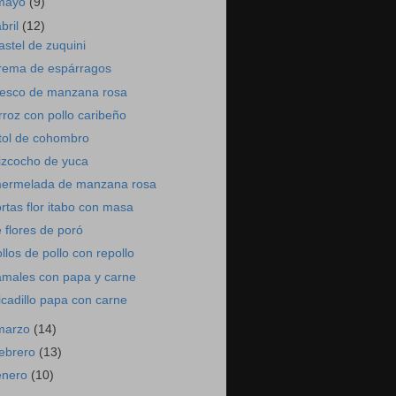
mayo
(9)
abril
(12)
astel de zuquini
rema de espárragos
resco de manzana rosa
rroz con pollo caribeño
tol de cohombro
izcocho de yuca
ermelada de manzana rosa
ortas flor itabo con masa
é flores de poró
ollos de pollo con repollo
amales con papa y carne
icadillo papa con carne
marzo
(14)
febrero
(13)
enero
(10)