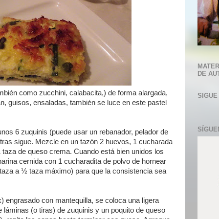
MATER
DE AU
también como zucchini, calabacita,) de forma alargada,
SIGUE
an, guisos, ensaladas, también se luce en este pastel
SÍGUE
unos 6 zuquinis (puede usar un rebanador, pelador de
tras sigue. Mezcle en un tazón 2 huevos, 1 cucharada
1 taza de queso crema. Cuando está bien unidos los
harina cernida con 1 cucharadita de polvo de hornear
/4 taza a ½ taza máximo) para que la consistencia sea
) engrasado con mantequilla, se coloca una ligera
láminas (o tiras) de zuquinis y un poquito de queso