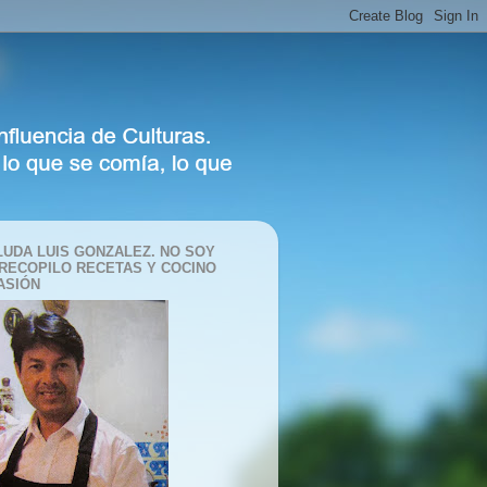
LUDA LUIS GONZALEZ. NO SOY
 RECOPILO RECETAS Y COCINO
ASIÓN