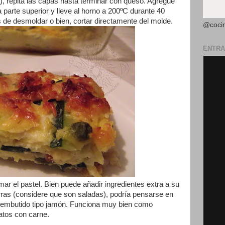
, repita las capas hasta terminar con queso. Agregue
a parte superior y lleve al horno a 200ºC durante 40
 de desmoldar o bien, cortar directamente del molde.
@coci
ENTRA
ar el pastel. Bien puede añadir ingredientes extra a su
arras (considere que son saladas), podría pensarse en
n embutido tipo jamón. Funciona muy bien como
atos con carne.