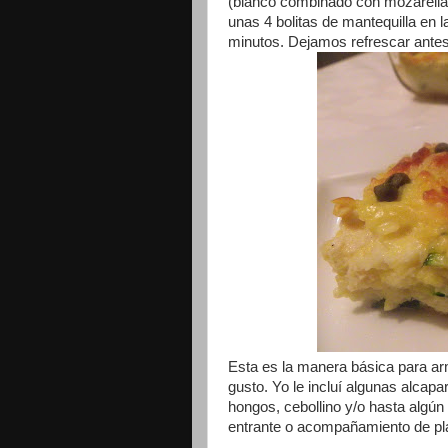
(blanco combinado con mozarella)
unas 4 bolitas de mantequilla en l
minutos. Dejamos refrescar antes
Esta es la manera básica para arm
gusto. Yo le incluí algunas alcap
hongos, cebollino y/o hasta algú
entrante o acompañamiento de pl