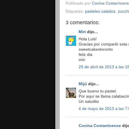
Publicado por
Cocina Costarricen
Etiquetas:
pasteles salados
,
zucchi
3 comentarios:
Miri
dijo...
Hola Luis!
Gracias por compartir esta r
sweetcakestoronto
feliz dia
miri
29 de abril de 2013 a las 1
Mijú
dijo...
Que bueno tu pastel.
Por aquí se llama calabacín
Un saludito
4 de mayo de 2013 a las 7
Cocina Costarricense
dijo