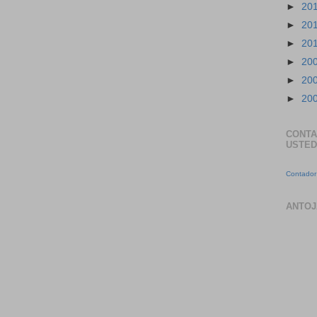
►
20
►
20
►
20
►
20
►
20
►
20
CONTA
USTED
Contador 
ANTOJ