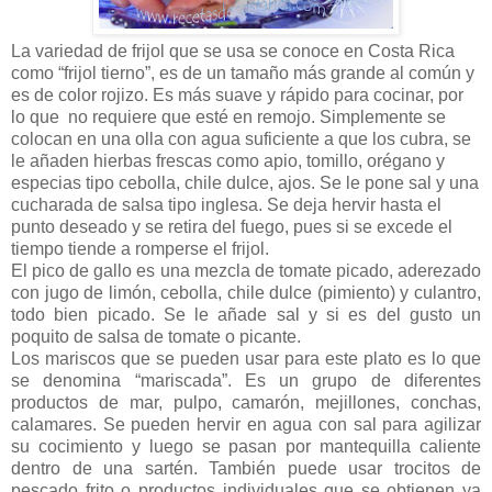
La variedad de frijol que se usa se conoce en Costa Rica
como “frijol tierno”, es de un tamaño más grande al común y
es de color rojizo. Es más suave y rápido para cocinar, por
lo que
no requiere que esté en remojo. Simplemente se
colocan en una olla con agua suficiente a que los cubra, se
le añaden hierbas frescas como apio, tomillo, orégano y
especias tipo cebolla, chile dulce, ajos. Se le pone sal y una
cucharada de salsa tipo inglesa. Se deja hervir hasta el
punto deseado y se retira del fuego, pues si se excede el
tiempo tiende a romperse el frijol.
El pico de gallo es una mezcla de tomate picado, aderezado
con jugo de limón, cebolla, chile dulce (pimiento) y culantro,
todo bien picado. Se le añade sal y si es del gusto un
poquito de salsa de tomate o picante.
Los mariscos que se pueden usar para este plato es lo que
se denomina “mariscada”. Es un grupo de diferentes
productos de mar, pulpo, camarón, mejillones, conchas,
calamares. Se pueden hervir en agua con sal para agilizar
su cocimiento y luego se pasan por mantequilla caliente
dentro de una sartén. También puede usar trocitos de
pescado frito o productos individuales que se obtienen ya