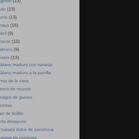
agosto
(13)
ulio
(13)
junio
(13)
mayo
(16)
abril
(9)
marzo
(10)
febrero
(9)
enero
(13)
látano maduro con naranja
látano maduro a la parrilla
rroz de la casa
resco de mozote
inagre de guineo
emitas
an de bollito
orta desayuno
nsalada dulce de zanahoria
ueque de rompope