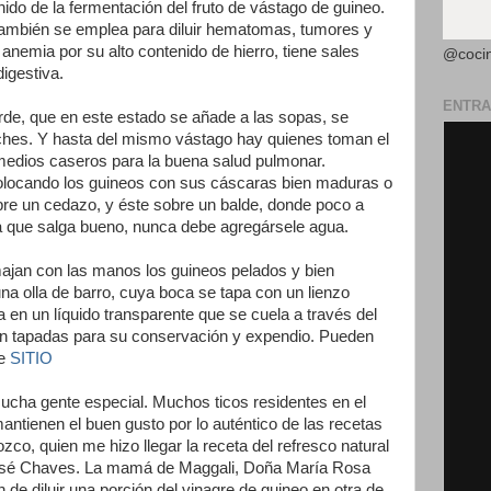
nido de la fermentación del fruto de vástago de guineo.
también se emplea para diluir hematomas, tumores y
anemia por su alto contenido de hierro, tiene sales
@coci
digestiva.
ENTRA
erde, que en este estado se añade a las sopas, se
iches. Y hasta del mismo vástago hay quienes toman el
medios caseros para la buena salud pulmonar.
colocando los guineos con sus cáscaras bien maduras o
re un cedazo, y éste sobre un balde, donde poco a
ra que salga bueno, nunca debe agregársele agua.
majan con las manos los guineos pelados y bien
a olla de barro, cuya boca se tapa con un lienzo
ta en un líquido transparente que se cuela a través del
ien tapadas para su conservación y expendio. Pueden
te
SITIO
ucha gente especial. Muchos ticos residentes en el
antienen el buen gusto por lo auténtico de las recetas
zco, quien me hizo llegar la receta del refresco natural
José Chaves. La mamá de Maggali, Doña María Rosa
 de diluir una porción del vinagre de guineo en otra de