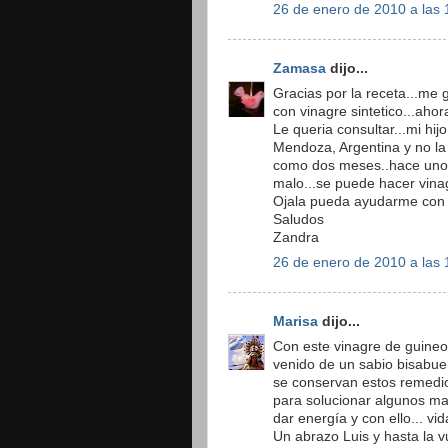
26 de enero de 2010 a las 
Zamasa
dijo...
Gracias por la receta...me 
con vinagre sintetico...aho
Le queria consultar...mi hij
Mendoza, Argentina y no la
como dos meses..hace unos
malo...se puede hacer vinag
Ojala pueda ayudarme con 
Saludos
Zandra
26 de enero de 2010 a las 
Marisa
dijo...
Con este vinagre de guineo
venido de un sabio bisabue
se conservan estos remedi
para solucionar algunos ma
dar energía y con ello... vid
Un abrazo Luis y hasta la v