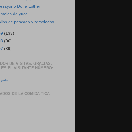
esayuno Doña Esther
amales de yuca
ollos de pescado y remolacha
09
(133)
08
(96)
07
(39)
DOR DE VISITAS. GRACIAS,
 ES EL VISITANTE NÚMERO:
gratis
ADOS DE LA COMIDA TICA