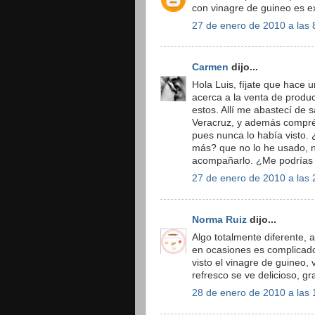
con vinagre de guineo es ex
27 de enero de 2010 a las 
Carmen
dijo...
Hola Luis, fíjate que hac
acerca a la venta de produc
estos. Allí me abastecí de 
Veracruz, y además compré
pues nunca lo había visto.
más? que no lo he usado, 
acompañarlo. ¿Me podrías
27 de enero de 2010 a las 
Norma Ruiz
dijo...
Algo totalmente diferente, 
en ocasiones es complicad
visto el vinagre de guineo,
refresco se ve delicioso, gr
28 de enero de 2010 a las 