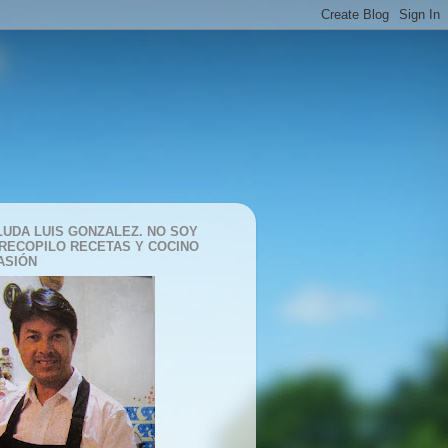
LUDA LUIS GONZALEZ. NO SOY
 RECOPILO RECETAS Y COCINO
ASIÓN