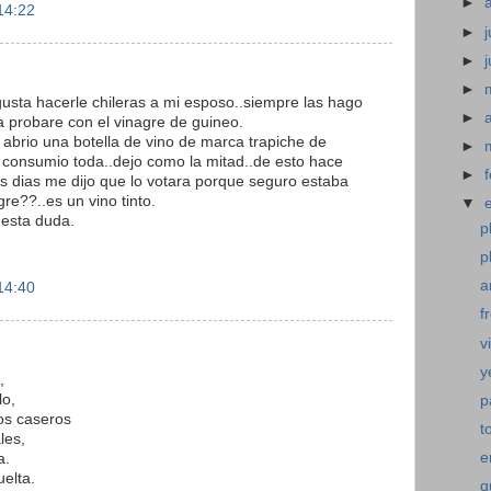
►
14:22
►
j
►
►
gusta hacerle chileras a mi esposo..siempre las hago
►
ra probare con el vinagre de guineo.
o abrio una botella de vino de marca trapiche de
►
 consumio toda..dejo como la mitad..de esto hace
►
 dias me dijo que lo votara porque seguro estaba
re??..es un vino tinto.
▼
esta duda.
p
p
a
14:40
f
v
y
,
lo,
p
os caseros
t
les,
e
a.
uelta.
q