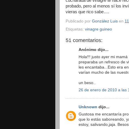
cucharada de vinagre te hace recu
probado, pero al menos sí los invi
vieras que rico sabe….
Publicado por
González Luis
en
11
Etiquetas:
vinagre guineo
51 comentarios:
Anónimo dijo...
Hola!!! justo ayer mi mamá
preparaba un refresco de vin
les encantaba...Esto era e
varían mucho de las nuestra
un beso..
26 de enero de 2010 a las 
Unknown
dijo...
Gustosa me encantaría prob
que lo estás saboreando, ya
estoy, salivando,jaja. Besos