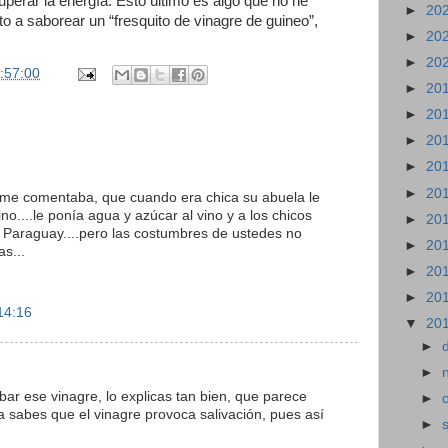
perar la energía. Esto último es algo que no he
►
20
to a saborear un “fresquito de vinagre de guineo”,
►
20
►
20
:57:00
►
20
►
20
►
20
►
20
►
20
 me comentaba, que cuando era chica su abuela le
o....le ponía agua y azúcar al vino y a los chicos
►
20
n Paraguay....pero las costumbres de ustedes no
►
20
s...
►
20
►
20
14:16
▼
20
►
►
ar ese vinagre, lo explicas tan bien, que parece
►
 sabes que el vinagre provoca salivación, pues así
►