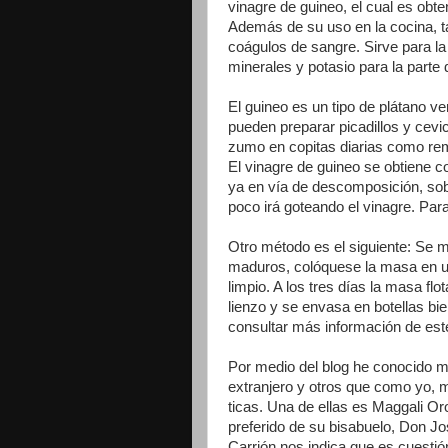
vinagre de guineo, el cual es obte
Además de su uso en la cocina, 
coágulos de sangre. Sirve para la 
minerales y potasio para la parte 
El guineo es un tipo de plátano v
pueden preparar picadillos y cev
zumo en copitas diarias como re
El vinagre de guineo se obtiene 
ya en vía de descomposición, sob
poco irá goteando el vinagre. Pa
Otro método es el siguiente: Se 
maduros, colóquese la masa en un
limpio. A los tres días la masa flo
lienzo y se envasa en botellas b
consultar más información de es
Por medio del blog he conocido m
extranjero y otros que como yo, m
ticas. Una de ellas es Maggali Oro
preferido de su bisabuelo, Don 
Carrión nos indica que es cuestión