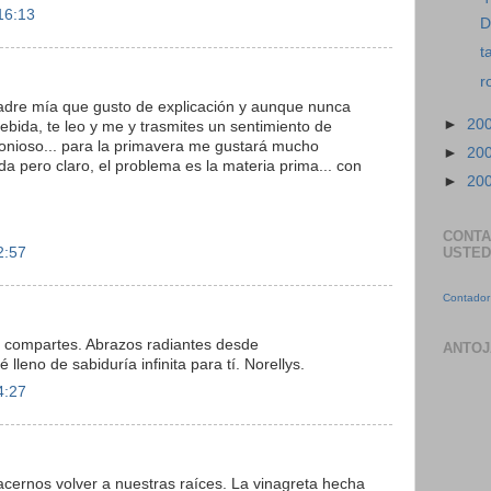
16:13
D
t
r
dre mía que gusto de explicación y aunque nunca
►
20
ebida, te leo y me y trasmites un sentimiento de
monioso... para la primavera me gustará mucho
►
20
a pero claro, el problema es la materia prima... con
►
20
CONTA
2:57
USTED
Contador 
e compartes. Abrazos radiantes desde
ANTOJ
lleno de sabiduría infinita para tí. Norellys.
4:27
acernos volver a nuestras raíces. La vinagreta hecha