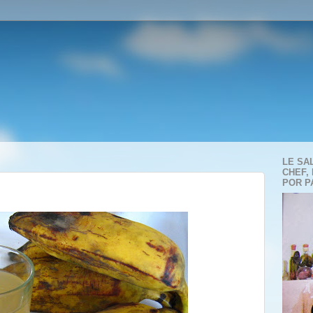
LE SA
CHEF,
POR P