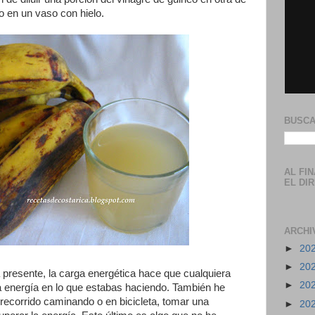
lo en un vaso con hielo.
BUSCA
AL FI
EL DI
ARCHI
►
20
►
20
á presente, la carga energética hace que cualquiera
►
20
a energía en lo que estabas haciendo. También he
ecorrido caminando o en bicicleta, tomar una
►
20