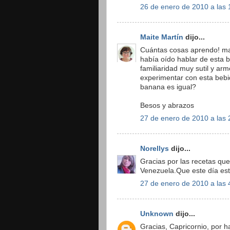
26 de enero de 2010 a las 
Maite Martín
dijo...
Cuántas cosas aprendo! ma
había oído hablar de esta b
familiaridad muy sutil y ar
experimentar con esta bebid
banana es igual?
Besos y abrazos
27 de enero de 2010 a las 
Norellys
dijo...
Gracias por las recetas qu
Venezuela.Que este día esté 
27 de enero de 2010 a las 
Unknown
dijo...
Gracias, Capricornio, por h