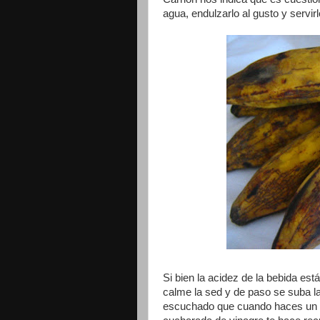
agua, endulzarlo al gusto y servir
Si bien la acidez de la bebida est
calme la sed y de paso se suba l
escuchado que cuando haces un r