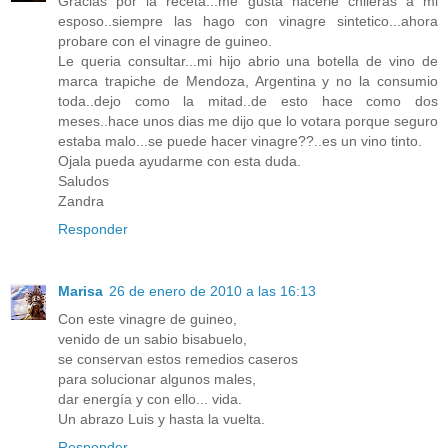
Gracias por la receta...me gusta hacerle chileras a mi
esposo..siempre las hago con vinagre sintetico...ahora
probare con el vinagre de guineo.
Le queria consultar...mi hijo abrio una botella de vino de
marca trapiche de Mendoza, Argentina y no la consumio
toda..dejo como la mitad..de esto hace como dos
meses..hace unos dias me dijo que lo votara porque seguro
estaba malo...se puede hacer vinagre??..es un vino tinto.
Ojala pueda ayudarme con esta duda.
Saludos
Zandra
Responder
Marisa
26 de enero de 2010 a las 16:13
Con este vinagre de guineo,
venido de un sabio bisabuelo,
se conservan estos remedios caseros
para solucionar algunos males,
dar energía y con ello... vida.
Un abrazo Luis y hasta la vuelta.
Responder