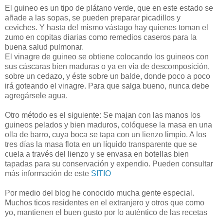
El guineo es un tipo de plátano verde, que en este estado se
añade a las sopas, se pueden preparar picadillos y
ceviches. Y hasta del mismo vástago hay quienes toman el
zumo en copitas diarias como remedios caseros para la
buena salud pulmonar.
El vinagre de guineo se obtiene colocando los guineos con
sus cáscaras bien maduras o ya en vía de descomposición,
sobre un cedazo, y éste sobre un balde, donde poco a poco
irá goteando el vinagre. Para que salga bueno, nunca debe
agregársele agua.
Otro método es el siguiente: Se majan con las manos los
guineos pelados y bien maduros, colóquese la masa en una
olla de barro, cuya boca se tapa con un lienzo limpio. A los
tres días la masa flota en un líquido transparente que se
cuela a través del lienzo y se envasa en botellas bien
tapadas para su conservación y expendio. Pueden consultar
más información de este
SITIO
Por medio del blog he conocido mucha gente especial.
Muchos ticos residentes en el extranjero y otros que como
yo, mantienen el buen gusto por lo auténtico de las recetas