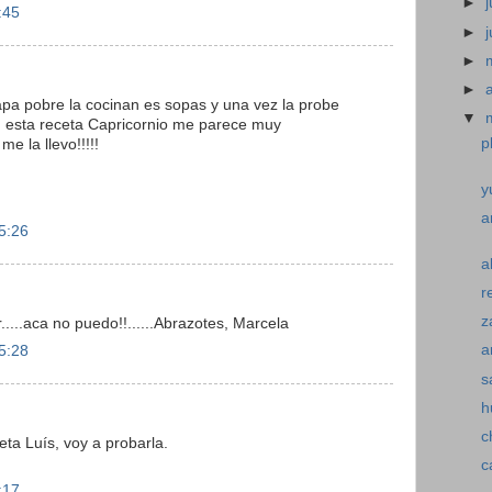
►
j
:45
►
►
►
apa pobre la cocinan es sopas y una vez la probe
▼
a, esta receta Capricornio me parece muy
p
e la llevo!!!!!
y
a
5:26
a
r
z
....aca no puedo!!......Abrazotes, Marcela
a
5:28
s
h
c
ta Luís, voy a probarla.
c
:17