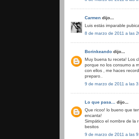
Carmen
dijo...
Luis estás imparable pubica
8 de marzo de 2011 a las 2
Borinkeando
dijo...
Muy buena tu receta! Los 
porque no los consumo a m
con ellos , me haces recor
preparo..
9 de marzo de 2011 a las 3
Lo que pasa…
dijo...
Que ricoo! lo bueno que te
encanta!
Simpático el nombre de la 
besitos
9 de marzo de 2011 a las 9