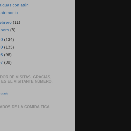
aiguas con atún
atrimonio
febrero
(11)
enero
(8)
10
(134)
09
(133)
08
(96)
07
(39)
DOR DE VISITAS. GRACIAS,
 ES EL VISITANTE NÚMERO:
gratis
ADOS DE LA COMIDA TICA