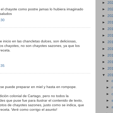
►
20
a el chayote como postre jamas lo hubiera imaginado
►
20
 saludos
►
20
:30
►
20
►
20
►
20
nicio en las chancletas dulces, son deliciosas,
►
20
los chayotes, no son chayotes sazones, ya que los
►
20
receta.
►
20
►
20
:35
►
20
▼
20
►
n se puede preparar en miel y hasta en rompope.
►
►
dición colonial de Cartago, pero no todos la
des que puse fue para ilustrar el contenido de texto,
►
fotos de chayotes sazones, justo como se indica, que
►
receta. Veré como corrigo el asunto!