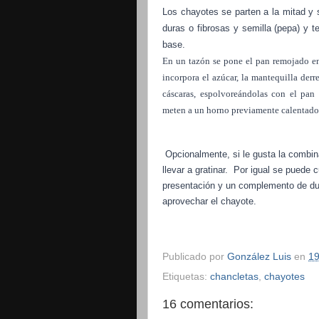
Los chayotes se parten a la mitad y 
duras o fibrosas y semilla (pepa) y 
base.
En un tazón se pone el pan remojado en 
incorpora el azúcar, la mantequilla derre
cáscaras, espolvoreándolas con el pan
meten a un horno previamente calentado 
Opcionalmente, si le gusta la combin
llevar a gratinar.
Por igual se puede c
presentación y un complemento de dul
aprovechar el chayote.
Publicado por
González Luis
en
19
Etiquetas:
chancletas
,
chayotes
16 comentarios: