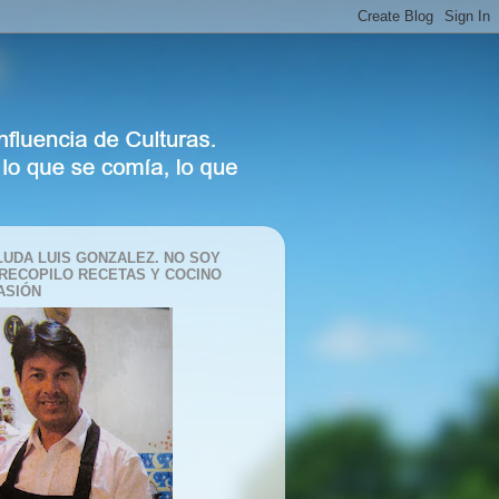
LUDA LUIS GONZALEZ. NO SOY
 RECOPILO RECETAS Y COCINO
ASIÓN