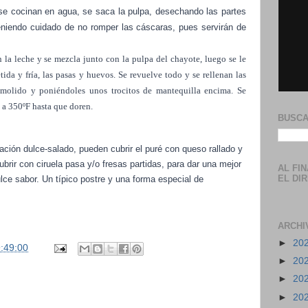
se cocinan en agua, se saca la pulpa, desechando las partes
teniendo cuidado de no romper las cáscaras, pues servirán de
la leche y se mezcla junto con la pulpa del chayote, luego se le
tida y fría, las pasas y huevos. Se revuelve todo y se rellenan las
 molido y poniéndoles unos trocitos de mantequilla encima. Se
a 350ºF hasta que doren.
BUSCA
ación dulce-salado, pueden cubrir el puré con queso rallado y
ubrir con ciruela pasa y/o fresas partidas, para dar una mejor
AL FI
EL DI
ce sabor. Un típico postre y una forma especial de
ARCHI
►
20
:49:00
►
20
►
20
►
20