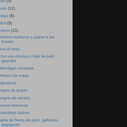
ulio
(9)
junio
(12)
mayo
(8)
abril
(9)
marzo
(13)
látanos maduros y papas a las
brasas
uca al mojo
rroz con chorizo y frijol de palo
guandul
lbóndigas sorpresa
efresco de masa
aguaticos
repas de queso
angría de verano
uevos maiceros
hancletas dulces
ajeta de flores de poró, gallinitas
pegajosas