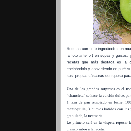
Recetas con este ingrediente son mu
la foto anterior) en sopas y guisos,
recetas que más destaca es la c
cocinándolo y convirtiendo en puré s
sus
propias cáscaras con queso para 
Una de las grandes sorpresas es el us
“chancleta” se hace la versión dulce, par
1 taza de pan remojado en leche, 100
mantequilla, 3 huevos batidos con las
granulada, la necesaria.
Lo primero será en la víspera reposar 
clásico sabor a la receta.