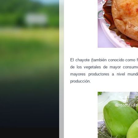
El chayote (también conocido como fr
de los vegetales de mayor consumo
mayores productores a nivel mundi
producción.