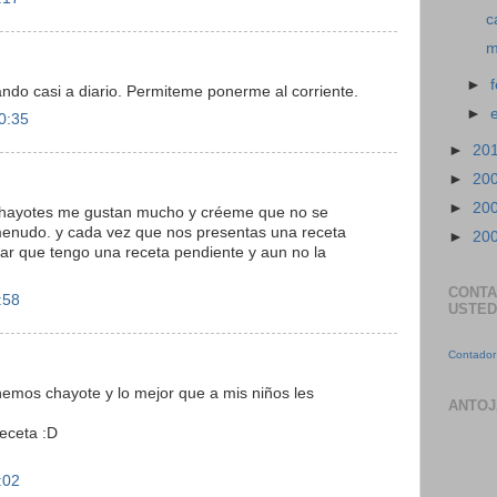
c
m
►
ndo casi a diario. Permiteme ponerme al corriente.
►
0:35
►
20
►
20
►
20
chayotes me gustan mucho y créeme que no se
enudo. y cada vez que nos presentas una receta
►
20
dar que tengo una receta pendiente y aun no la
CONTA
:58
USTED
Contador 
nemos chayote y lo mejor que a mis niños les
ANTOJ
receta :D
:02