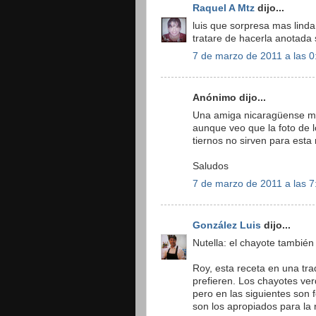
Raquel A Mtz
dijo...
luis que sorpresa mas lind
tratare de hacerla anotada
7 de marzo de 2011 a las 0
Anónimo dijo...
Una amiga nicaragüense me i
aunque veo que la foto de 
tiernos no sirven para esta 
Saludos
7 de marzo de 2011 a las 7
González Luis
dijo...
Nutella: el chayote tambié
Roy, esta receta en una tra
prefieren. Los chayotes ver
pero en las siguientes son 
son los apropiados para la 