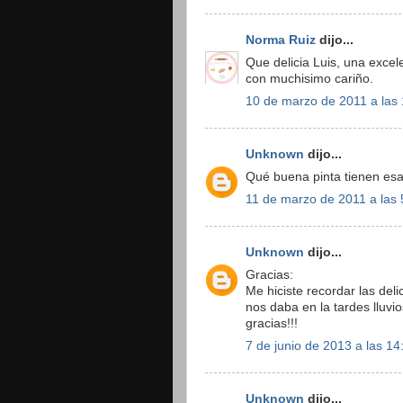
Norma Ruiz
dijo...
Que delicia Luis, una excel
con muchisimo cariño.
10 de marzo de 2011 a las
Unknown
dijo...
Qué buena pinta tienen esa
11 de marzo de 2011 a las 
Unknown
dijo...
Gracias:
Me hiciste recordar las del
nos daba en la tardes lluvi
gracias!!!
7 de junio de 2013 a las 14
Unknown
dijo...