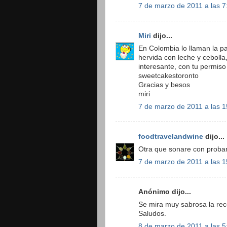
7 de marzo de 2011 a las 7
Miri
dijo...
En Colombia lo llaman la p
hervida con leche y ceboll
interesante, con tu permiso m
sweetcakestoronto
Gracias y besos
miri
7 de marzo de 2011 a las 1
foodtravelandwine
dijo...
Otra que sonare con probar.
7 de marzo de 2011 a las 1
Anónimo dijo...
Se mira muy sabrosa la rece
Saludos.
8 de marzo de 2011 a las 5