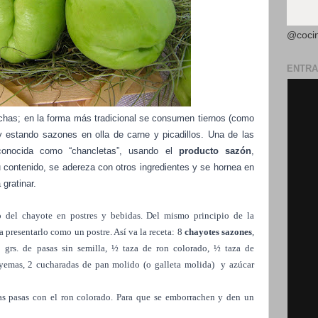
@coci
ENTRA
chas; en la forma más tradicional se consumen tiernos (como
 y estando sazones en olla de carne y picadillos. Una de las
onocida como “chancletas”, usando el
producto sazón
,
u contenido, se adereza con otros ingredientes y se hornea en
gratinar.
o del chayote en postres y bebidas. Del mismo principio de la
a presentarlo como un postre. Así va la receta: 8
chayotes sazones
,
 grs. de pasas sin semilla, ½ taza de ron colorado, ½ taza de
 yemas, 2 cucharadas de pan molido (o galleta molida)
y azúcar
las pasas con el ron colorado. Para que se emborrachen y den un