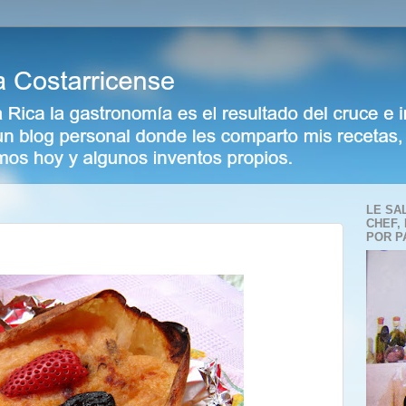
LE SA
CHEF,
POR P