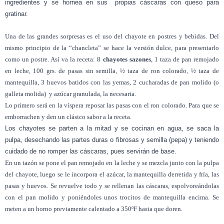
ingredientes y se hornea en sus
propias cáscaras con queso para
gratinar.
Una de las grandes sorpresas es el uso del chayote en postres y bebidas. Del
mismo principio de la “chancleta” se hace la versión dulce, para presentarlo
como un postre. Así va la receta: 8
chayotes sazones
, 1 taza de pan remojado
en leche, 100 grs. de pasas sin semilla, ½ taza de ron colorado, ½ taza de
mantequilla, 3 huevos batidos con las yemas, 2 cucharadas de pan molido (o
galleta molida)
y azúcar granulada, la necesaria.
Lo primero será en la víspera reposar las pasas con el ron colorado. Para que se
emborrachen y den un clásico sabor a la receta.
Los chayotes se parten a la mitad y se cocinan en agua, se saca la
pulpa, desechando las partes duras o fibrosas y semilla (pepa) y teniendo
cuidado de no romper las cáscaras, pues servirán de base.
En un tazón se pone el pan remojado en la leche y se mezcla junto con la pulpa
del chayote, luego se le incorpora el azúcar, la mantequilla derretida y fría, las
pasas y huevos. Se revuelve todo y se rellenan las cáscaras, espolvoreándolas
con el pan molido y poniéndoles unos trocitos de mantequilla encima. Se
meten a un horno previamente calentado a 350ºF hasta que doren.