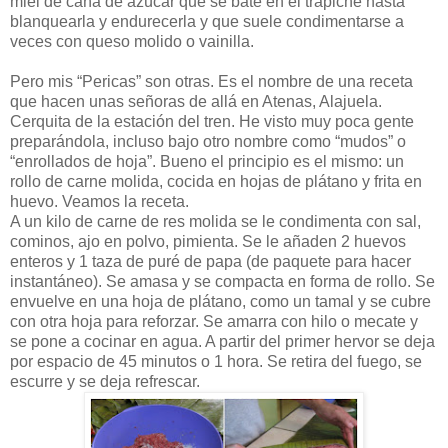
miel de caña de azúcar que se bate en el trapiche hasta
blanquearla y endurecerla y que suele condimentarse a
veces con queso molido o vainilla.
Pero mis “Pericas” son otras. Es el nombre de una receta
que hacen unas señoras de allá en Atenas, Alajuela.
Cerquita de la estación del tren. He visto muy poca gente
preparándola, incluso bajo otro nombre como “mudos” o
“enrollados de hoja”. Bueno el principio es el mismo: un
rollo de carne molida, cocida en hojas de plátano y frita en
huevo. Veamos la receta.
A un kilo de carne de res molida se le condimenta con sal,
cominos, ajo en polvo, pimienta. Se le añaden 2 huevos
enteros y 1 taza de puré de papa (de paquete para hacer
instantáneo). Se amasa y se compacta en forma de rollo. Se
envuelve en una hoja de plátano, como un tamal y se cubre
con otra hoja para reforzar. Se amarra con hilo o mecate y
se pone a cocinar en agua. A partir del primer hervor se deja
por espacio de 45 minutos o 1 hora. Se retira del fuego, se
escurre y se deja refrescar.