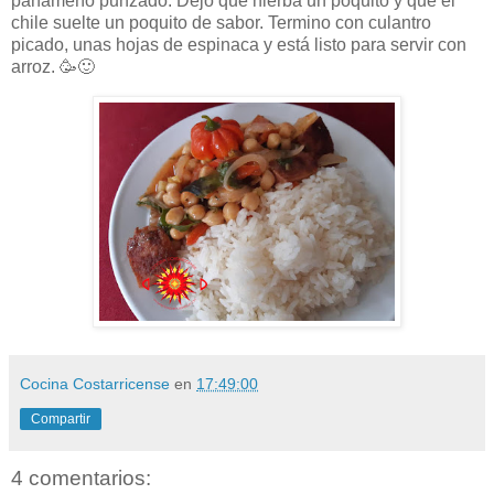
panameño punzado. Dejo que hierba un poquito y que el
chile suelte un poquito de sabor. Termino con culantro
picado, unas hojas de espinaca y está listo para servir con
arroz.
🥳🙂
Cocina Costarricense
en
17:49:00
Compartir
4 comentarios: