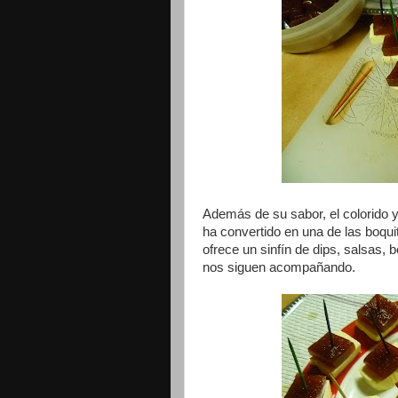
Además de su sabor, el colorido y
ha convertido en una de las boq
ofrece un sinfín de dips, salsas,
nos siguen acompañando.