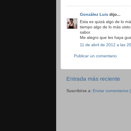
González Luis
dijo...
Esta es quizá algo de lo má
tiempo algo de lo más visto
sabor.
Me alegro que les haya gus
11 de abril de 2012 a las 2
Publicar un comentario
Entrada más reciente
Suscribirse a:
Enviar comentarios 