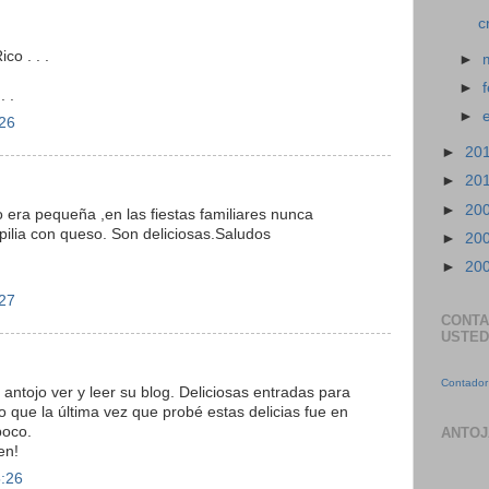
c
co . . .
►
►
 .
►
:26
►
20
►
20
►
20
 era pequeña ,en las fiestas familiares nunca
opilia con queso. Son deliciosas.Saludos
►
20
►
20
:27
CONTA
USTED
Contador 
antojo ver y leer su blog. Deliciosas entradas para
 que la última vez que probé estas delicias fue en
poco.
ANTOJ
en!
5:26