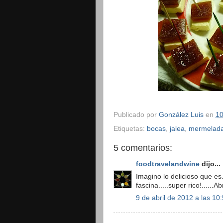
Publicado por
González Luis
en
10
Etiquetas:
bocas
,
jalea
,
mermelad
5 comentarios:
foodtravelandwine
dijo...
Imagino lo delicioso que e
fascina.....super rico!......
9 de abril de 2012 a las 10