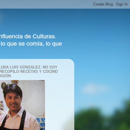
LUDA LUIS GONZALEZ. NO SOY
 RECOPILO RECETAS Y COCINO
ASIÓN