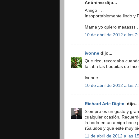
Anónimo dijo...
Amigo . . .
Insoportablemente lindo y Ri
Mama yo quiero maaasss . .
10 de abril de 2012 a las 7
ivonne
dijo...
Que rico, recordaba cuando
faltaba las boquitas de tric
Ivonne
10 de abril de 2012 a las 7
Richard Arte Digital
dijo...
Siempre es un gusto y gran 
cualquier ocasión. Recuerdo
la boda en un amigo hace 
¡Saludos y que esté muy bi
11 de abril de 2012 a las 1