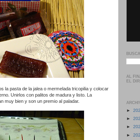
BUSCA
AL FI
EL DI
s la pasta de la jalea o mermelada tricopilia y colocar
erno. Unirlos con palitos de madura y listo. La
 muy bien y son un premio al paladar.
ARCHI
►
20
►
20
►
20
►
20