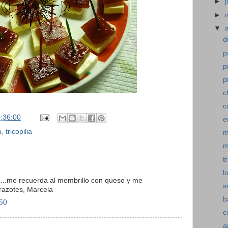
►
►
▼
d
p
p
p
c
c
:36:00
e
a
,
tricopilia
m
m
t
l
s....me recuerda al membrillo con queso y me
s
Abrazotes, Marcela
b
:50
c
a