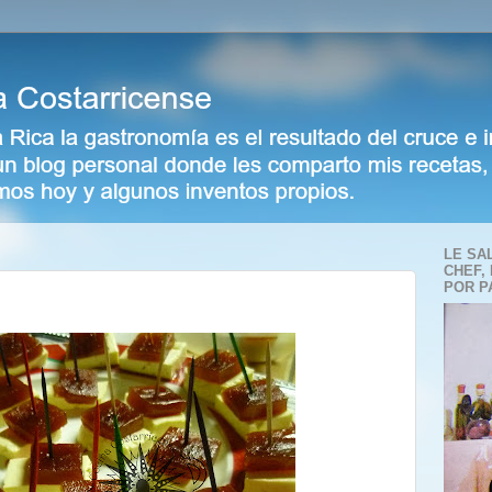
LE SA
CHEF,
POR P