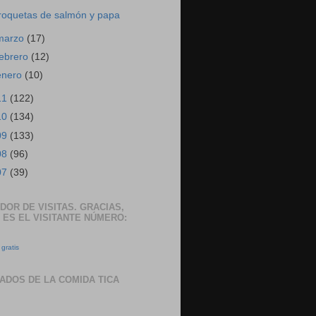
roquetas de salmón y papa
marzo
(17)
febrero
(12)
enero
(10)
11
(122)
10
(134)
09
(133)
08
(96)
07
(39)
DOR DE VISITAS. GRACIAS,
 ES EL VISITANTE NÚMERO:
gratis
ADOS DE LA COMIDA TICA