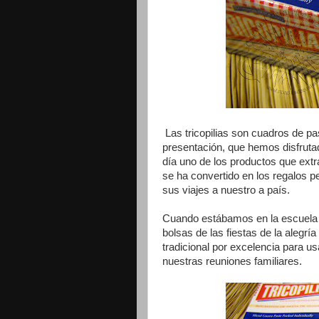
Las tricopilias son cuadros de pa
presentación, que hemos disfruta
día uno de los productos que extrañ
se ha convertido en los regalos pe
sus viajes a nuestro a país.
Cuando estábamos en la escuela e
bolsas de las fiestas de la alegría
tradicional por excelencia para us
nuestras reuniones familiares.