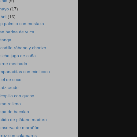
junio
(9)
mayo
(17)
abril
(16)
ip palmito con mostaza
an harina de yuca
itanga
icadillo rábano y chorizo
hicha jugo de caña
arne mechada
mpanaditas con miel coco
iel de coco
aíz crudo
ricopilia con queso
omo relleno
opa de bacalao
atido de plátano maduro
onserva de marañón
rroz con calamares